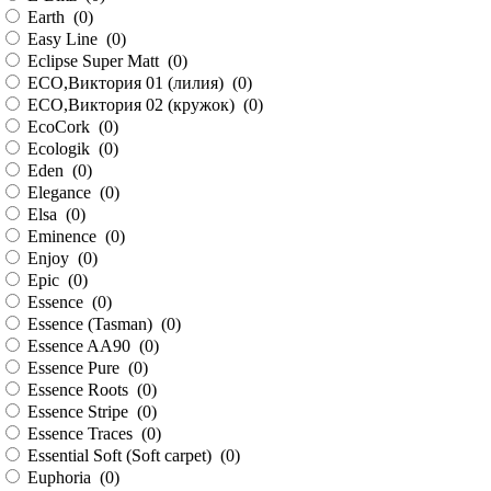
Earth (
0
)
Easy Line (
0
)
Eclipse Super Matt (
0
)
ECO,Виктория 01 (лилия) (
0
)
ECO,Виктория 02 (кружок) (
0
)
EcoCork (
0
)
Ecologik (
0
)
Eden (
0
)
Elegance (
0
)
Elsa (
0
)
Eminence (
0
)
Enjoy (
0
)
Epic (
0
)
Essence (
0
)
Essence (Tasman) (
0
)
Essence AA90 (
0
)
Essence Pure (
0
)
Essence Roots (
0
)
Essence Stripe (
0
)
Essence Traces (
0
)
Essential Soft (Soft carpet) (
0
)
Euphoria (
0
)