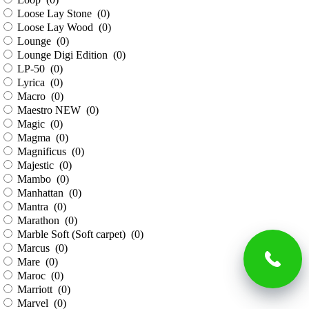
Loose Lay Stone (
0
)
Loose Lay Wood (
0
)
Lounge (
0
)
Lounge Digi Edition (
0
)
LP-50 (
0
)
Lyrica (
0
)
Macro (
0
)
Maestro NEW (
0
)
Magic (
0
)
Magma (
0
)
Magnificus (
0
)
Majestic (
0
)
Mambo (
0
)
Manhattan (
0
)
Mantra (
0
)
Marathon (
0
)
Marble Soft (Soft carpet) (
0
)
Marcus (
0
)
Mare (
0
)
Maroc (
0
)
Marriott (
0
)
Marvel (
0
)