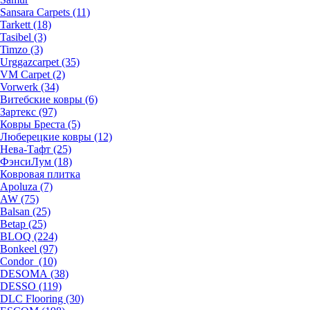
Sansara Carpets (11)
Tarkett (18)
Tasibel (3)
Timzo (3)
Urggazcarpet (35)
VM Carpet (2)
Vorwerk (34)
Витебские ковры (6)
Зартекс (97)
Ковры Бреста (5)
Люберецкие ковры (12)
Нева-Тафт (25)
ФэнсиЛум (18)
Ковровая плитка
Apoluza (7)
AW (75)
Balsan (25)
Betap (25)
BLOQ (224)
Bonkeel (97)
Condor (10)
DESOMA (38)
DESSO (119)
DLC Flooring (30)