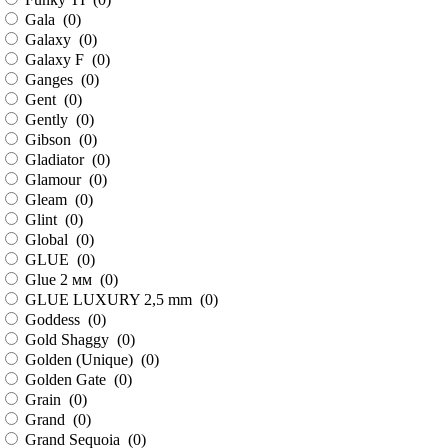
Gala (
0
)
Galaxy (
0
)
Galaxy F (
0
)
Ganges (
0
)
Gent (
0
)
Gently (
0
)
Gibson (
0
)
Gladiator (
0
)
Glamour (
0
)
Gleam (
0
)
Glint (
0
)
Global (
0
)
GLUE (
0
)
Glue 2 мм (
0
)
GLUE LUXURY 2,5 mm (
0
)
Goddess (
0
)
Gold Shaggy (
0
)
Golden (Unique) (
0
)
Golden Gate (
0
)
Grain (
0
)
Grand (
0
)
Grand Sequoia (
0
)