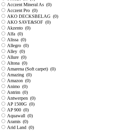
Acczent Mineral As (
0
)
Acczent Pro (
0
)
AKO DECKSBELAG (
0
)
AKO SAVE&SOF (
0
)
Akzento (
0
)
Alfa (
0
)
Alissa (
0
)
Allegro (
0
)
Alley (
0
)
Allure (
0
)
Altona (
0
)
Amarena (Soft carpet) (
0
)
Amazing (
0
)
Amazon (
0
)
Animo (
0
)
Antrim (
0
)
Antwerpen (
0
)
AP 1500G (
0
)
AP 900 (
0
)
Aquawall (
0
)
Aramis (
0
)
Arid Land (
0
)