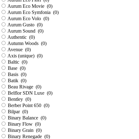
Aurum Eco Movie (
0
)
Aurum Eco Symfonia (
0
)
Aurum Eco Volo (
0
)
Aurum Gusto (
0
)
Aurum Sound (
0
)
Authentic (
0
)
Autumn Woods (
0
)
Avenue (
0
)
Axis (unique) (
0
)
Baltic (
0
)
Base (
0
)
Basis (
0
)
Batik (
0
)
Beau Rivage (
0
)
Belflor SDN Luxe (
0
)
Bentley (
0
)
Berber Point 650 (
0
)
Bilpar (
0
)
Binary Balance (
0
)
Binary Flow (
0
)
Binary Grain (
0
)
Binary Renegade (
0
)