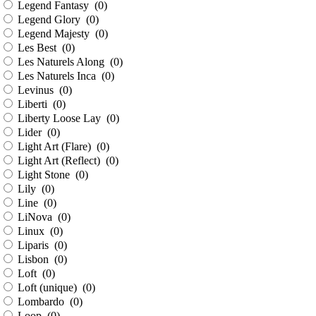
Legend Fantasy (
0
)
Legend Glory (
0
)
Legend Majesty (
0
)
Les Best (
0
)
Les Naturels Along (
0
)
Les Naturels Inca (
0
)
Levinus (
0
)
Liberti (
0
)
Liberty Loose Lay (
0
)
Lider (
0
)
Light Art (Flare) (
0
)
Light Art (Reflect) (
0
)
Light Stone (
0
)
Lily (
0
)
Line (
0
)
LiNova (
0
)
Linux (
0
)
Liparis (
0
)
Lisbon (
0
)
Loft (
0
)
Loft (unique) (
0
)
Lombardo (
0
)
Loop (
0
)