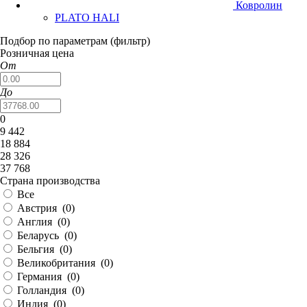
Ковролин
PLATO HALI
Подбор по параметрам (фильтр)
Розничная цена
От
До
0
9 442
18 884
28 326
37 768
Страна производства
Все
Австрия (
0
)
Англия (
0
)
Беларусь (
0
)
Бельгия (
0
)
Великобритания (
0
)
Германия (
0
)
Голландия (
0
)
Индия (
0
)