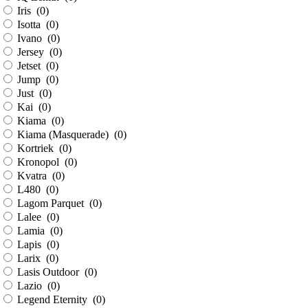
Iris (
0
)
Isotta (
0
)
Ivano (
0
)
Jersey (
0
)
Jetset (
0
)
Jump (
0
)
Just (
0
)
Kai (
0
)
Kiama (
0
)
Kiama (Masquerade) (
0
)
Kortriek (
0
)
Kronopol (
0
)
Kvatra (
0
)
L480 (
0
)
Lagom Parquet (
0
)
Lalee (
0
)
Lamia (
0
)
Lapis (
0
)
Larix (
0
)
Lasis Outdoor (
0
)
Lazio (
0
)
Legend Eternity (
0
)