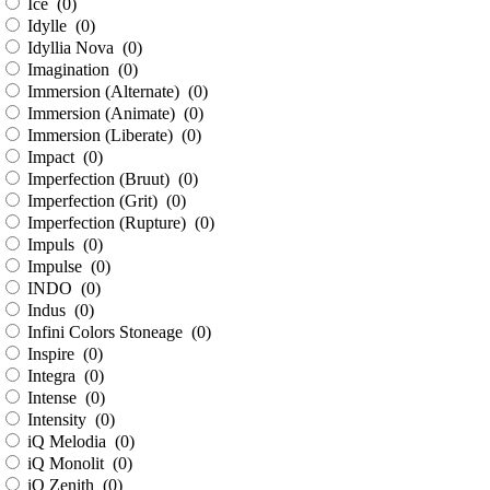
Ice (
0
)
Idylle (
0
)
Idyllia Nova (
0
)
Imagination (
0
)
Immersion (Alternate) (
0
)
Immersion (Animate) (
0
)
Immersion (Liberate) (
0
)
Impact (
0
)
Imperfection (Bruut) (
0
)
Imperfection (Grit) (
0
)
Imperfection (Rupture) (
0
)
Impuls (
0
)
Impulse (
0
)
INDO (
0
)
Indus (
0
)
Infini Colors Stoneage (
0
)
Inspire (
0
)
Integra (
0
)
Intense (
0
)
Intensity (
0
)
iQ Melodia (
0
)
iQ Monolit (
0
)
iQ Zenith (
0
)