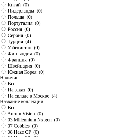
Китай (
0
)
Нидерланды (
0
)
Польша (
0
)
Португалия (
0
)
Россия (
0
)
Сербия (
0
)
Турция (
4
)
Узбекистан (
0
)
Финляндия (
0
)
Франция (
0
)
Швейцария (
0
)
Южная Корея (
0
)
Наличие
Все
На заказ (
0
)
На складе в Москве (
4
)
Название коллекции
Все
Aurum Vision (
0
)
03 Millennium Nxtgen (
0
)
07 Cobbles (
0
)
08 Haze CP (
0
)