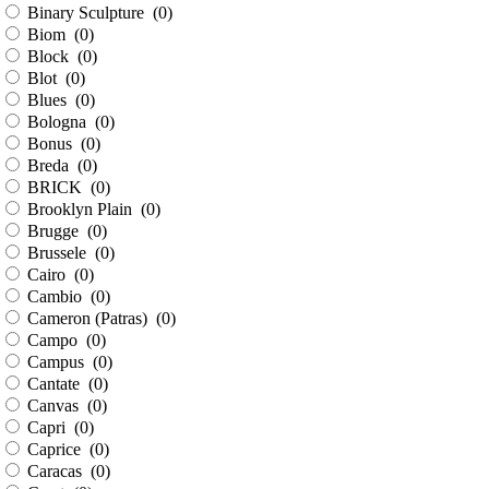
Binary Sculpture (
0
)
Biom (
0
)
Block (
0
)
Blot (
0
)
Blues (
0
)
Bologna (
0
)
Bonus (
0
)
Breda (
0
)
BRICK (
0
)
Brooklyn Plain (
0
)
Brugge (
0
)
Brussele (
0
)
Cairo (
0
)
Cambio (
0
)
Cameron (Patras) (
0
)
Campo (
0
)
Campus (
0
)
Cantate (
0
)
Canvas (
0
)
Capri (
0
)
Caprice (
0
)
Caracas (
0
)