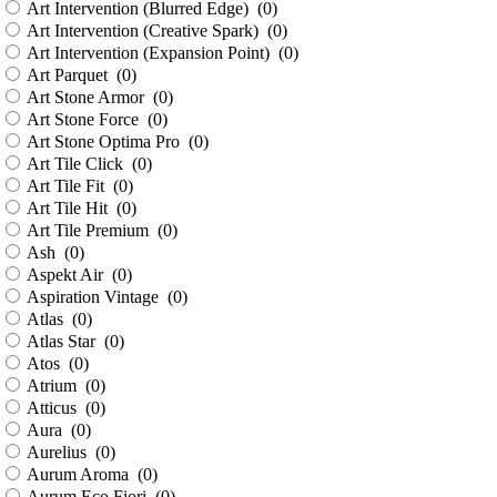
Art Intervention (Blurred Edge) (
0
)
Art Intervention (Creative Spark) (
0
)
Art Intervention (Expansion Point) (
0
)
Art Parquet (
0
)
Art Stone Armor (
0
)
Art Stone Force (
0
)
Art Stone Optima Pro (
0
)
Art Tile Click (
0
)
Art Tile Fit (
0
)
Art Tile Hit (
0
)
Art Tile Premium (
0
)
Ash (
0
)
Aspekt Air (
0
)
Aspiration Vintage (
0
)
Atlas (
0
)
Atlas Star (
0
)
Atos (
0
)
Atrium (
0
)
Atticus (
0
)
Aura (
0
)
Aurelius (
0
)
Aurum Aroma (
0
)
Aurum Eco Fiori (
0
)