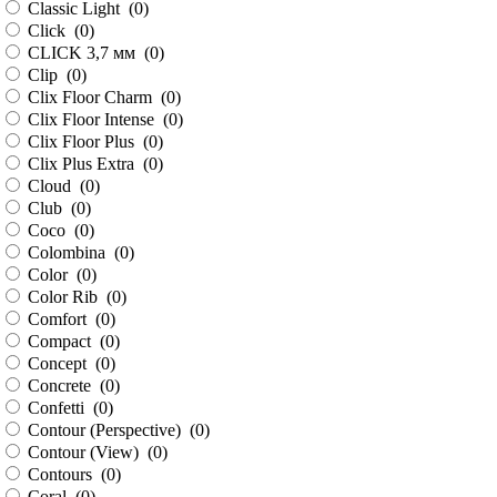
Classic Light (
0
)
Click (
0
)
CLICK 3,7 мм (
0
)
Clip (
0
)
Clix Floor Charm (
0
)
Clix Floor Intense (
0
)
Clix Floor Plus (
0
)
Clix Plus Extra (
0
)
Cloud (
0
)
Club (
0
)
Coco (
0
)
Colombina (
0
)
Color (
0
)
Color Rib (
0
)
Comfort (
0
)
Compact (
0
)
Concept (
0
)
Concrete (
0
)
Confetti (
0
)
Contour (Perspective) (
0
)
Contour (View) (
0
)
Contours (
0
)
Coral (
0
)