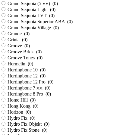
Grand Sequoia (5 мм) (
0
)
Grand Sequoia Light (
0
)
Grand Sequoia LVT (
0
)
Grand Sequoia Superior ABA (
0
)
Grand Sequoia Village (
0
)
Grande (
0
)
Grinta (
0
)
Groove (
0
)
Groove Brick (
0
)
Groove Tones (
0
)
Hermelin (
0
)
Herringbone 10 (
0
)
Herringbone 12 (
0
)
Herringbone 12 Pro (
0
)
Herringbone 7 мм (
0
)
Herringbone 8 Pro (
0
)
Home Hill (
0
)
Hong Kong (
0
)
Horizon (
0
)
Hydro Fix (
0
)
Hydro Fix Objekt (
0
)
Hydro Fix Stone (
0
)