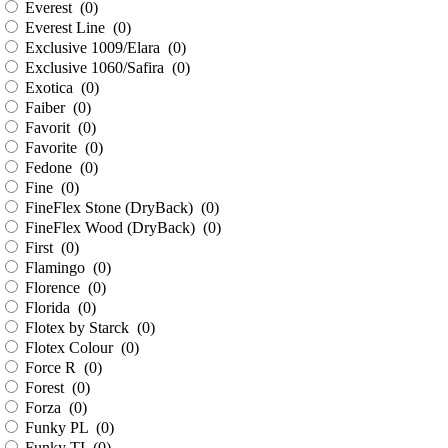
Everest (
0
)
Everest Line (
0
)
Exclusive 1009/Elara (
0
)
Exclusive 1060/Safira (
0
)
Exotica (
0
)
Faiber (
0
)
Favorit (
0
)
Favorite (
0
)
Fedone (
0
)
Fine (
0
)
FineFlex Stone (DryBack) (
0
)
FineFlex Wood (DryBack) (
0
)
First (
0
)
Flamingo (
0
)
Florence (
0
)
Florida (
0
)
Flotex by Starck (
0
)
Flotex Colour (
0
)
Force R (
0
)
Forest (
0
)
Forza (
0
)
Funky PL (
0
)
Funky TI (
0
)