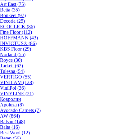
Art East (75)
Betta (35)
Bonkeel (97)
Decoria (25)
ECOCLICK (86)
Fine Floor (112)
HOFFMANN (43)
INVICTUS® (86)
KBS Floor (29)
Norland (55)
Royce (30)
Tarkett (62)
Tulesna (54)
VERTIGO (55)
VINILAM (128)
VinilPol (36)
VINYLINE (21)
Ковролин
Apoluza (8)
Avocado Carpets (7)
AW (864)
Balsan (148)
Balta (16)
Best Wool (12)
Betap (56)