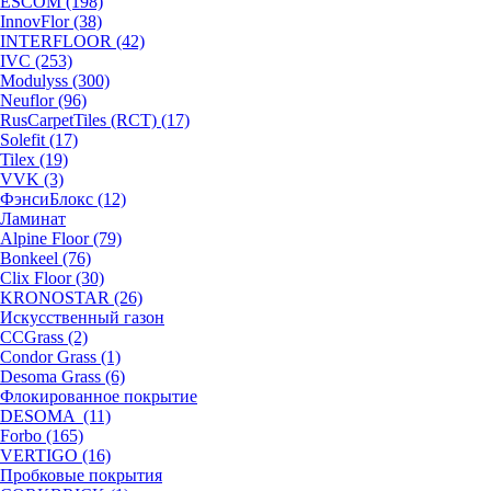
ESCOM (198)
InnovFlor (38)
INTERFLOOR (42)
IVC (253)
Modulyss (300)
Neuflor (96)
RusCarpetTiles (RCT) (17)
Solefit (17)
Tilex (19)
VVK (3)
ФэнсиБлокс (12)
Ламинат
Alpine Floor (79)
Bonkeel (76)
Clix Floor (30)
KRONOSTAR (26)
Искусственный газон
CCGrass (2)
Condor Grass (1)
Desoma Grass (6)
Флокированное покрытие
DESOMA (11)
Forbo (165)
VERTIGO (16)
Пробковые покрытия