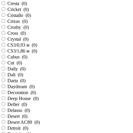
Cresta (
0
)
Cricket (
0
)
Cristallo (
0
)
Crixus (
0
)
Crosby (
0
)
Cross (
0
)
Crystal (
0
)
CS3/0,93 м (
0
)
CS3/1,86 м (
0
)
Cubus (
0
)
Cut (
0
)
Daily (
0
)
Dali (
0
)
Darta (
0
)
Daydream (
0
)
Decoration (
0
)
Deep House (
0
)
Defier (
0
)
Delasso (
0
)
Desert (
0
)
Desert AC89 (
0
)
Detroit (
0
)