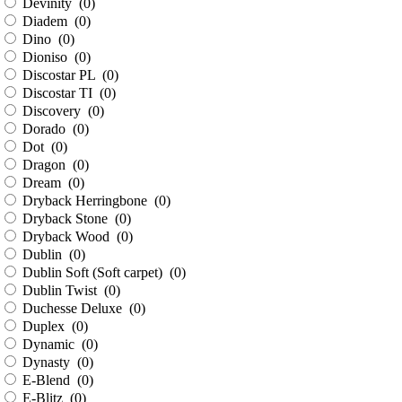
Devinity (
0
)
Diadem (
0
)
Dino (
0
)
Dioniso (
0
)
Discostar PL (
0
)
Discostar TI (
0
)
Discovery (
0
)
Dorado (
0
)
Dot (
0
)
Dragon (
0
)
Dream (
0
)
Dryback Herringbone (
0
)
Dryback Stone (
0
)
Dryback Wood (
0
)
Dublin (
0
)
Dublin Soft (Soft carpet) (
0
)
Dublin Twist (
0
)
Duchesse Deluxe (
0
)
Duplex (
0
)
Dynamic (
0
)
Dynasty (
0
)
E-Blend (
0
)
E-Blitz (
0
)