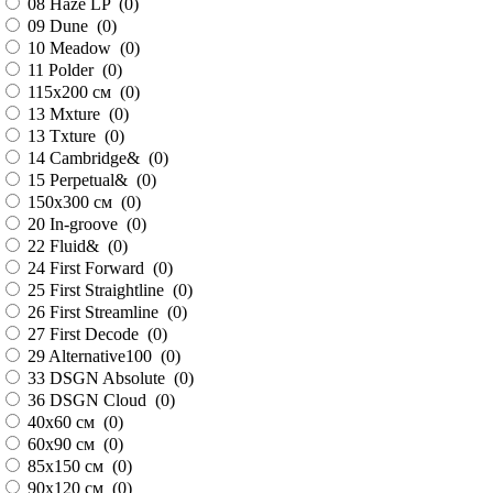
08 Haze LP (
0
)
09 Dune (
0
)
10 Meadow (
0
)
11 Polder (
0
)
115х200 см (
0
)
13 Mxture (
0
)
13 Txture (
0
)
14 Cambridge& (
0
)
15 Perpetual& (
0
)
150х300 см (
0
)
20 In-groove (
0
)
22 Fluid& (
0
)
24 First Forward (
0
)
25 First Straightline (
0
)
26 First Streamline (
0
)
27 First Decode (
0
)
29 Alternative100 (
0
)
33 DSGN Absolute (
0
)
36 DSGN Cloud (
0
)
40х60 см (
0
)
60х90 см (
0
)
85х150 см (
0
)
90х120 см (
0
)