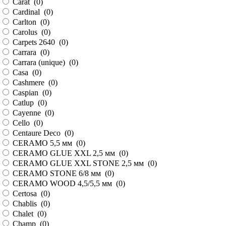
Carat (
0
)
Cardinal (
0
)
Carlton (
0
)
Carolus (
0
)
Carpets 2640 (
0
)
Carrara (
0
)
Carrara (unique) (
0
)
Casa (
0
)
Cashmere (
0
)
Caspian (
0
)
Catlup (
0
)
Cayenne (
0
)
Cello (
0
)
Centaure Deco (
0
)
CERAMO 5,5 мм (
0
)
CERAMO GLUE XXL 2,5 мм (
0
)
CERAMO GLUE XXL STONE 2,5 мм (
0
)
CERAMO STONE 6/8 мм (
0
)
CERAMO WOOD 4,5/5,5 мм (
0
)
Certosa (
0
)
Chablis (
0
)
Chalet (
0
)
Champ (
0
)