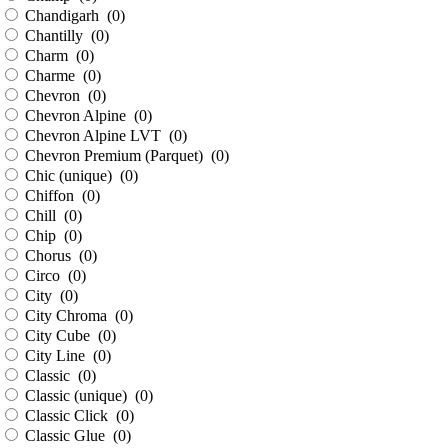
Chandigarh (
0
)
Chantilly (
0
)
Charm (
0
)
Charme (
0
)
Chevron (
0
)
Chevron Alpine (
0
)
Chevron Alpine LVT (
0
)
Chevron Premium (Parquet) (
0
)
Chic (unique) (
0
)
Chiffon (
0
)
Chill (
0
)
Chip (
0
)
Chorus (
0
)
Circo (
0
)
City (
0
)
City Chroma (
0
)
City Cube (
0
)
City Line (
0
)
Classic (
0
)
Classic (unique) (
0
)
Classic Click (
0
)
Classic Glue (
0
)