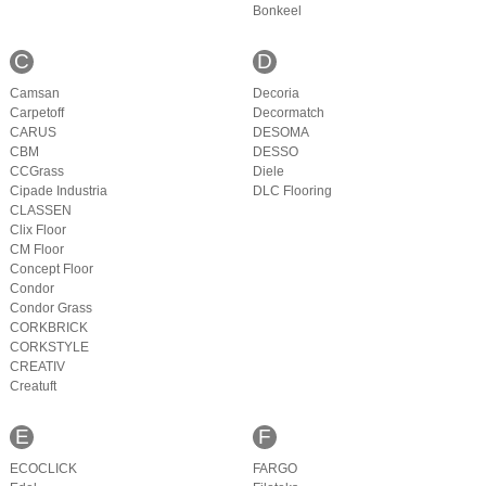
Bonkeel
C
D
Camsan
Decoria
Carpetoff
Decormatch
CARUS
DESOMA
CBM
DESSO
CCGrass
Diele
Cipade Industria
DLC Flooring
CLASSEN
Clix Floor
CM Floor
Concept Floor
Condor
Condor Grass
CORKBRICK
CORKSTYLE
CREATIV
Creatuft
E
F
ECOCLICK
FARGO