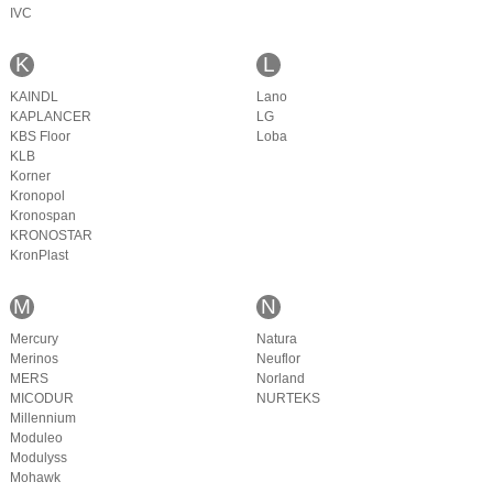
IVC
K
L
KAINDL
Lano
KAPLANCER
LG
KBS Floor
Loba
KLB
Korner
Kronopol
Kronospan
KRONOSTAR
KronPlast
M
N
Mercury
Natura
Merinos
Neuflor
MERS
Norland
MICODUR
NURTEKS
Millennium
Moduleo
Modulyss
Mohawk