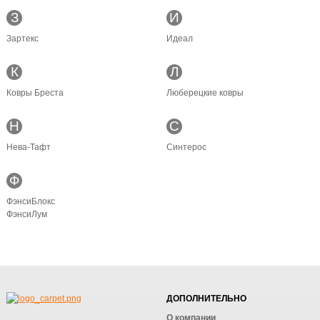
З
И
Зартекс
Идеал
К
Л
Ковры Бреста
Люберецкие ковры
Н
С
Нева-Тафт
Синтерос
Ф
ФэнсиБлокс
ФэнсиЛум
ДОПОЛНИТЕЛЬНО
О компании