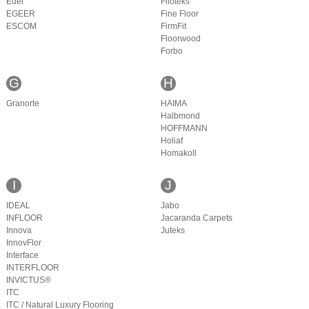
Edel
Filoteks
EGEER
Fine Floor
ESCOM
FirmFit
Floorwood
Forbo
G
H
Granorte
HAIMA
Halbmond
HOFFMANN
Holiaf
Homakoll
I
J
IDEAL
Jabo
INFLOOR
Jacaranda Carpets
Innova
Juteks
InnovFlor
Interface
INTERFLOOR
INVICTUS®
ITC
ITC / Natural Luxury Flooring