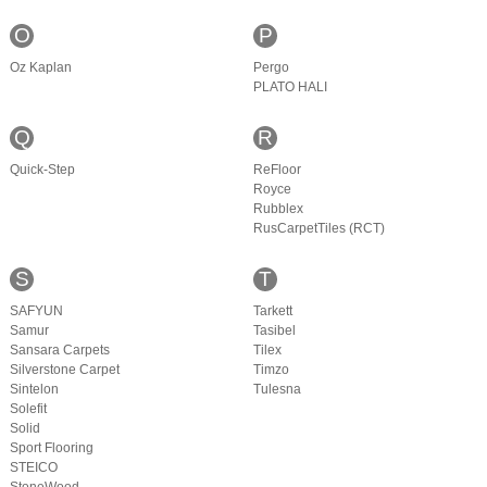
O
P
Oz Kaplan
Pergo
PLATO HALI
Q
R
Quick-Step
ReFloor
Royce
Rubblex
RusCarpetTiles (RCT)
S
T
SAFYUN
Tarkett
Samur
Tasibel
Sansara Carpets
Tilex
Silverstone Carpet
Timzo
Sintelon
Tulesna
Solefit
Solid
Sport Flooring
STEICO