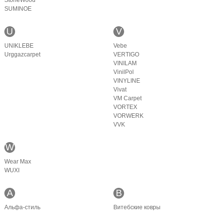
StoneWood
SUMINOE
U
V
UNIKLEBE
Vebe
Urggazcarpet
VERTIGO
VINILAM
VinilPol
VINYLINE
Vivat
VM Carpet
VORTEX
VORWERK
VVK
W
Wear Max
WUXI
А
В
Альфа-стиль
Витебские ковры