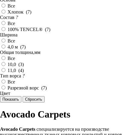
Все
Хлопок (
7
)
Состав
?
Все
100% TENCEL® (
7
)
Ширина
Все
4,0 м (
7
)
Общая толщина,мм
Все
10,0 (
3
)
11,0 (
4
)
Тип ворса
?
Все
Разрезной ворс (
7
)
Цвет
Avocado Carpets
Avocado Carpets
специализируется на производстве
высококачественных тканых ковровых покрытий и ковров