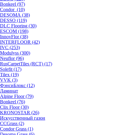
Bonkeel (97)
Condor (10)
DESOMA (38)
DESSO (119)
DLC Flooring (30)
ESCOM (198)
InnovFlor (38)
INTERFLOOR (42)
IVC (253)
Modulyss (300)
Neuflor (96)
RusCarpetTiles (RCT) (17)
Solefit (17)
Tilex (19)
VVK (3)
ФэнсиБлокс (12)
Ламинат
Alpine Floor (79)
Bonkeel (76)
Clix Floor (30)
KRONOSTAR (26)
Искусственный газон
CCGrass (2)
Condor Grass (1)
Desoma Grass (6)