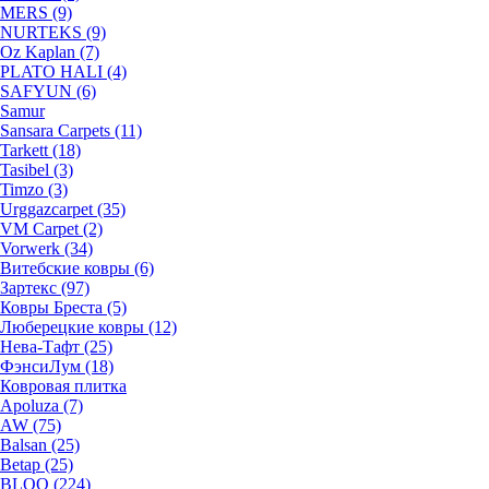
MERS (9)
NURTEKS (9)
Oz Kaplan (7)
PLATO HALI (4)
SAFYUN (6)
Samur
Sansara Carpets (11)
Tarkett (18)
Tasibel (3)
Timzo (3)
Urggazcarpet (35)
VM Carpet (2)
Vorwerk (34)
Витебские ковры (6)
Зартекс (97)
Ковры Бреста (5)
Люберецкие ковры (12)
Нева-Тафт (25)
ФэнсиЛум (18)
Ковровая плитка
Apoluza (7)
AW (75)
Balsan (25)
Betap (25)
BLOQ (224)