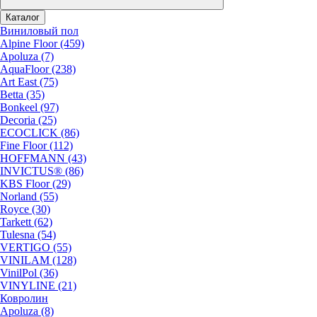
Каталог
Виниловый пол
Alpine Floor (459)
Apoluza (7)
AquaFloor (238)
Art East (75)
Betta (35)
Bonkeel (97)
Decoria (25)
ECOCLICK (86)
Fine Floor (112)
HOFFMANN (43)
INVICTUS® (86)
KBS Floor (29)
Norland (55)
Royce (30)
Tarkett (62)
Tulesna (54)
VERTIGO (55)
VINILAM (128)
VinilPol (36)
VINYLINE (21)
Ковролин
Apoluza (8)