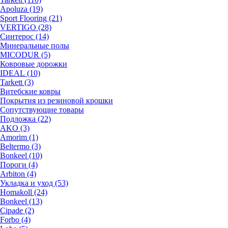
Apoluza (19)
Sport Flooring (21)
VERTIGO (28)
Синтерос (14)
Минеральные полы
MICODUR (5)
Ковровые дорожки
IDEAL (10)
Tarkett (3)
Витебские ковры
Покрытия из резиновой крошки
Сопутствующие товары
Подложка (22)
AKO (3)
Amorim (1)
Beltermo (3)
Bonkeel (10)
Пороги (4)
Arbiton (4)
Укладка и уход (53)
Homakoll (24)
Bonkeel (13)
Cipade (2)
Forbo (4)