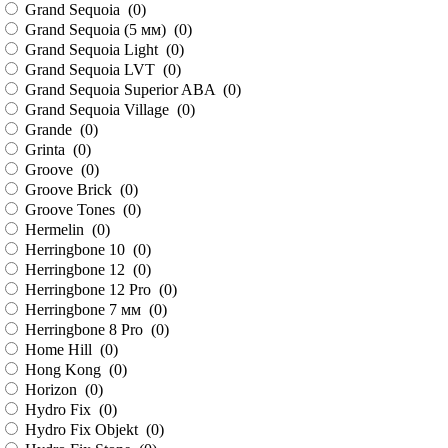
Grand Sequoia (
0
)
Grand Sequoia (5 мм) (
0
)
Grand Sequoia Light (
0
)
Grand Sequoia LVT (
0
)
Grand Sequoia Superior ABA (
0
)
Grand Sequoia Village (
0
)
Grande (
0
)
Grinta (
0
)
Groove (
0
)
Groove Brick (
0
)
Groove Tones (
0
)
Hermelin (
0
)
Herringbone 10 (
0
)
Herringbone 12 (
0
)
Herringbone 12 Pro (
0
)
Herringbone 7 мм (
0
)
Herringbone 8 Pro (
0
)
Home Hill (
0
)
Hong Kong (
0
)
Horizon (
0
)
Hydro Fix (
0
)
Hydro Fix Objekt (
0
)