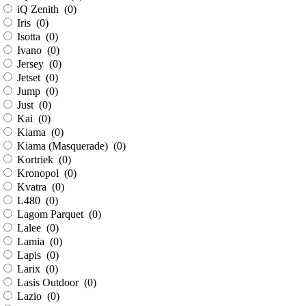
iQ Zenith (
0
)
Iris (
0
)
Isotta (
0
)
Ivano (
0
)
Jersey (
0
)
Jetset (
0
)
Jump (
0
)
Just (
0
)
Kai (
0
)
Kiama (
0
)
Kiama (Masquerade) (
0
)
Kortriek (
0
)
Kronopol (
0
)
Kvatra (
0
)
L480 (
0
)
Lagom Parquet (
0
)
Lalee (
0
)
Lamia (
0
)
Lapis (
0
)
Larix (
0
)
Lasis Outdoor (
0
)
Lazio (
0
)