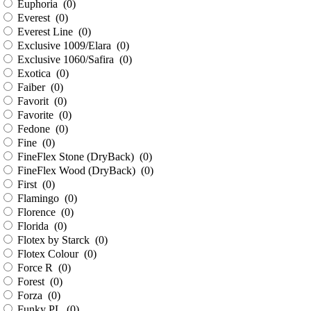
Euphoria (
0
)
Everest (
0
)
Everest Line (
0
)
Exclusive 1009/Elara (
0
)
Exclusive 1060/Safira (
0
)
Exotica (
0
)
Faiber (
0
)
Favorit (
0
)
Favorite (
0
)
Fedone (
0
)
Fine (
0
)
FineFlex Stone (DryBack) (
0
)
FineFlex Wood (DryBack) (
0
)
First (
0
)
Flamingo (
0
)
Florence (
0
)
Florida (
0
)
Flotex by Starck (
0
)
Flotex Colour (
0
)
Force R (
0
)
Forest (
0
)
Forza (
0
)
Funky PL (
0
)