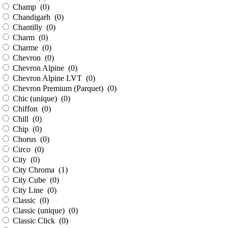
Champ (
0
)
Chandigarh (
0
)
Chantilly (
0
)
Charm (
0
)
Charme (
0
)
Chevron (
0
)
Chevron Alpine (
0
)
Chevron Alpine LVT (
0
)
Chevron Premium (Parquet) (
0
)
Chic (unique) (
0
)
Chiffon (
0
)
Chill (
0
)
Chip (
0
)
Chorus (
0
)
Circo (
0
)
City (
0
)
City Chroma (
1
)
City Cube (
0
)
City Line (
0
)
Classic (
0
)
Classic (unique) (
0
)
Classic Click (
0
)