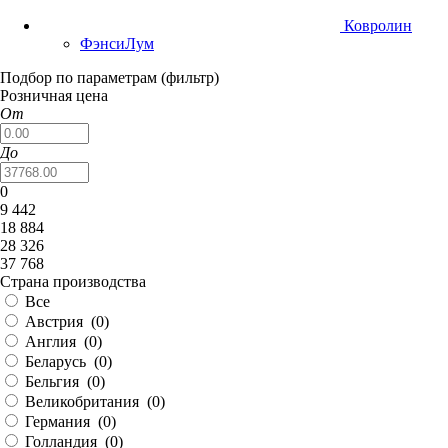
Ковролин
ФэнсиЛум
Подбор по параметрам (фильтр)
Розничная цена
От
До
0
9 442
18 884
28 326
37 768
Страна производства
Все
Австрия (
0
)
Англия (
0
)
Беларусь (
0
)
Бельгия (
0
)
Великобритания (
0
)
Германия (
0
)
Голландия (
0
)