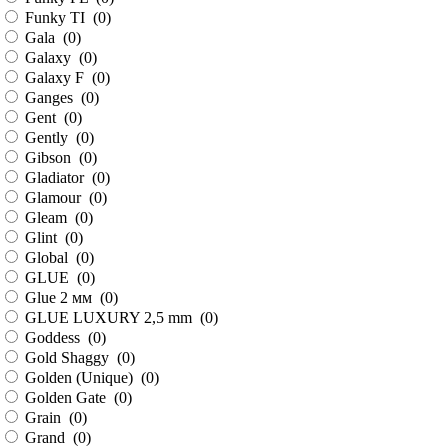
Funky TI (
0
)
Gala (
0
)
Galaxy (
0
)
Galaxy F (
0
)
Ganges (
0
)
Gent (
0
)
Gently (
0
)
Gibson (
0
)
Gladiator (
0
)
Glamour (
0
)
Gleam (
0
)
Glint (
0
)
Global (
0
)
GLUE (
0
)
Glue 2 мм (
0
)
GLUE LUXURY 2,5 mm (
0
)
Goddess (
0
)
Gold Shaggy (
0
)
Golden (Unique) (
0
)
Golden Gate (
0
)
Grain (
0
)
Grand (
0
)