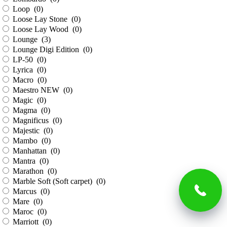
Loop (
0
)
Loose Lay Stone (
0
)
Loose Lay Wood (
0
)
Lounge (
3
)
Lounge Digi Edition (
0
)
LP-50 (
0
)
Lyrica (
0
)
Macro (
0
)
Maestro NEW (
0
)
Magic (
0
)
Magma (
0
)
Magnificus (
0
)
Majestic (
0
)
Mambo (
0
)
Manhattan (
0
)
Mantra (
0
)
Marathon (
0
)
Marble Soft (Soft carpet) (
0
)
Marcus (
0
)
Mare (
0
)
Maroc (
0
)
Marriott (
0
)