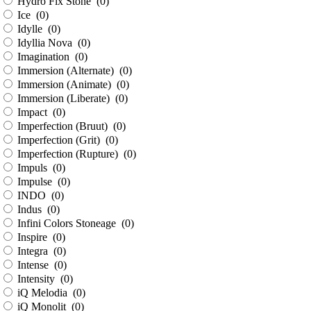
Hydro Fix Stone (
0
)
Ice (
0
)
Idylle (
0
)
Idyllia Nova (
0
)
Imagination (
0
)
Immersion (Alternate) (
0
)
Immersion (Animate) (
0
)
Immersion (Liberate) (
0
)
Impact (
0
)
Imperfection (Bruut) (
0
)
Imperfection (Grit) (
0
)
Imperfection (Rupture) (
0
)
Impuls (
0
)
Impulse (
0
)
INDO (
0
)
Indus (
0
)
Infini Colors Stoneage (
0
)
Inspire (
0
)
Integra (
0
)
Intense (
0
)
Intensity (
0
)
iQ Melodia (
0
)
iQ Monolit (
0
)