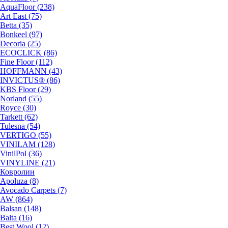
AquaFloor (238)
Art East (75)
Betta (35)
Bonkeel (97)
Decoria (25)
ECOCLICK (86)
Fine Floor (112)
HOFFMANN (43)
INVICTUS® (86)
KBS Floor (29)
Norland (55)
Royce (30)
Tarkett (62)
Tulesna (54)
VERTIGO (55)
VINILAM (128)
VinilPol (36)
VINYLINE (21)
Ковролин
Apoluza (8)
Avocado Carpets (7)
AW (864)
Balsan (148)
Balta (16)
Best Wool (12)