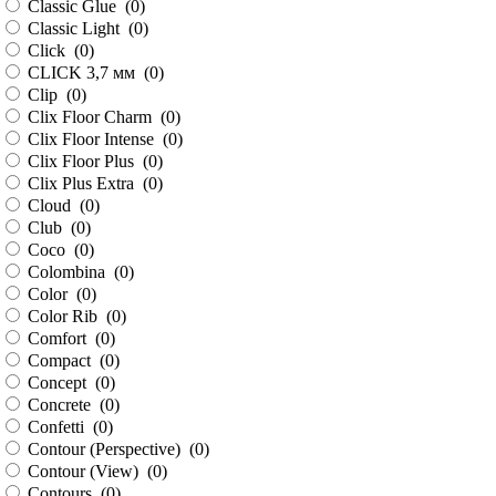
Classic Glue (
0
)
Classic Light (
0
)
Click (
0
)
CLICK 3,7 мм (
0
)
Clip (
0
)
Clix Floor Charm (
0
)
Clix Floor Intense (
0
)
Clix Floor Plus (
0
)
Clix Plus Extra (
0
)
Cloud (
0
)
Club (
0
)
Coco (
0
)
Colombina (
0
)
Color (
0
)
Color Rib (
0
)
Comfort (
0
)
Compact (
0
)
Concept (
0
)
Concrete (
0
)
Confetti (
0
)
Contour (Perspective) (
0
)
Contour (View) (
0
)
Contours (
0
)