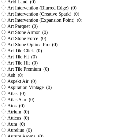
Arid Land (
0
)
Art Intervention (Blurred Edge) (
0
)
Art Intervention (Creative Spark) (
0
)
Art Intervention (Expansion Point) (
0
)
Art Parquet (
0
)
Art Stone Armor (
0
)
Art Stone Force (
0
)
Art Stone Optima Pro (
0
)
Art Tile Click (
0
)
Art Tile Fit (
0
)
Art Tile Hit (
0
)
Art Tile Premium (
0
)
Ash (
0
)
Aspekt Air (
0
)
Aspiration Vintage (
0
)
Atlas (
0
)
Atlas Star (
0
)
Atos (
0
)
Atrium (
0
)
Atticus (
0
)
Aura (
0
)
Aurelius (
0
)
Aurum Aroma (
0
)