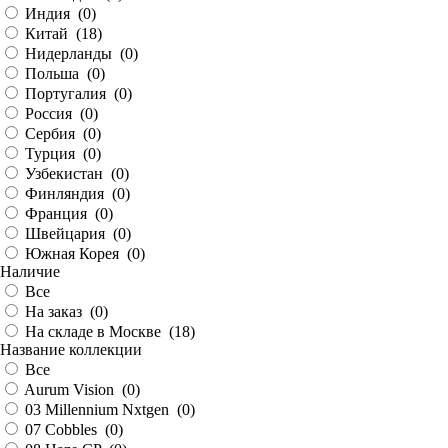
Индия (
0
)
Китай (
18
)
Нидерланды (
0
)
Польша (
0
)
Португалия (
0
)
Россия (
0
)
Сербия (
0
)
Турция (
0
)
Узбекистан (
0
)
Финляндия (
0
)
Франция (
0
)
Швейцария (
0
)
Южная Корея (
0
)
Наличие
Все
На заказ (
0
)
На складе в Москве (
18
)
Название коллекции
Все
Aurum Vision (
0
)
03 Millennium Nxtgen (
0
)
07 Cobbles (
0
)