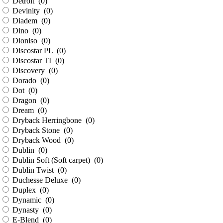
Detroit (
0
)
Devinity (
0
)
Diadem (
0
)
Dino (
0
)
Dioniso (
0
)
Discostar PL (
0
)
Discostar TI (
0
)
Discovery (
0
)
Dorado (
0
)
Dot (
0
)
Dragon (
0
)
Dream (
0
)
Dryback Herringbone (
0
)
Dryback Stone (
0
)
Dryback Wood (
0
)
Dublin (
0
)
Dublin Soft (Soft carpet) (
0
)
Dublin Twist (
0
)
Duchesse Deluxe (
0
)
Duplex (
0
)
Dynamic (
0
)
Dynasty (
0
)
E-Blend (
0
)