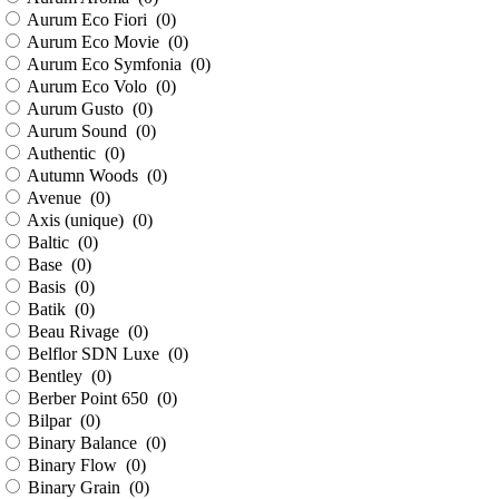
Aurum Eco Fiori (
0
)
Aurum Eco Movie (
0
)
Aurum Eco Symfonia (
0
)
Aurum Eco Volo (
0
)
Aurum Gusto (
0
)
Aurum Sound (
0
)
Authentic (
0
)
Autumn Woods (
0
)
Avenue (
0
)
Axis (unique) (
0
)
Baltic (
0
)
Base (
0
)
Basis (
0
)
Batik (
0
)
Beau Rivage (
0
)
Belflor SDN Luxe (
0
)
Bentley (
0
)
Berber Point 650 (
0
)
Bilpar (
0
)
Binary Balance (
0
)
Binary Flow (
0
)
Binary Grain (
0
)