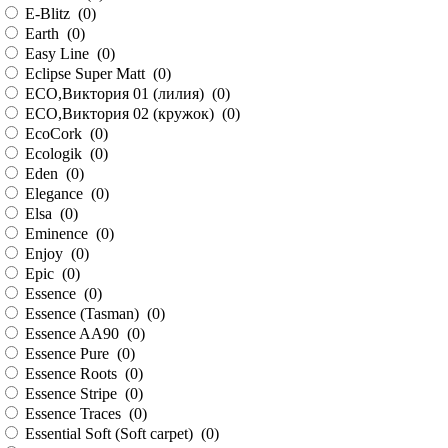
E-Blitz (
0
)
Earth (
0
)
Easy Line (
0
)
Eclipse Super Matt (
0
)
ECO,Виктория 01 (лилия) (
0
)
ECO,Виктория 02 (кружок) (
0
)
EcoCork (
0
)
Ecologik (
0
)
Eden (
0
)
Elegance (
0
)
Elsa (
0
)
Eminence (
0
)
Enjoy (
0
)
Epic (
0
)
Essence (
0
)
Essence (Tasman) (
0
)
Essence AA90 (
0
)
Essence Pure (
0
)
Essence Roots (
0
)
Essence Stripe (
0
)
Essence Traces (
0
)
Essential Soft (Soft carpet) (
0
)