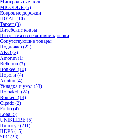
Минеральные полы
MICODUR (5)
Ковровые дорожки
IDEAL (10)
Tarkett (3)
Витебские ковры
Покрытия из резиновой крошки
Сопутствующие товары
Подложка (22)
AKO (3)
Amorim (1)
Beltermo (3)
Bonkeel (10)
Пороги (4)
Arbiton (4)
Укладка и уход (53)
Homakoll (24)
Bonkeel (13)
Cipade (2)
Forbo (4)
Loba (5)
UNIKLEBE (5)
Плинтус (211)
HDPS (15)
SPC (23)