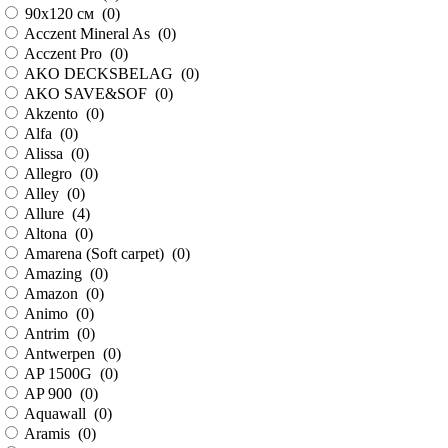
90х120 см (
0
)
Acczent Mineral As (
0
)
Acczent Pro (
0
)
AKO DECKSBELAG (
0
)
AKO SAVE&SOF (
0
)
Akzento (
0
)
Alfa (
0
)
Alissa (
0
)
Allegro (
0
)
Alley (
0
)
Allure (
4
)
Altona (
0
)
Amarena (Soft carpet) (
0
)
Amazing (
0
)
Amazon (
0
)
Animo (
0
)
Antrim (
0
)
Antwerpen (
0
)
AP 1500G (
0
)
AP 900 (
0
)
Aquawall (
0
)
Aramis (
0
)