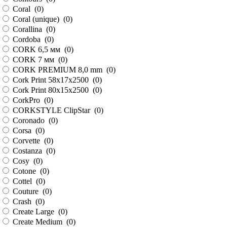
Coral (
0
)
Coral (unique) (
0
)
Corallina (
0
)
Cordoba (
0
)
CORK 6,5 мм (
0
)
CORK 7 мм (
0
)
CORK PREMIUM 8,0 mm (
0
)
Cork Print 58х17х2500 (
0
)
Cork Print 80x15x2500 (
0
)
CorkPro (
0
)
CORKSTYLE ClipStar (
0
)
Coronado (
0
)
Corsa (
0
)
Corvette (
0
)
Costanza (
0
)
Cosy (
0
)
Cotone (
0
)
Cottel (
0
)
Couture (
0
)
Crash (
0
)
Create Large (
0
)
Create Medium (
0
)