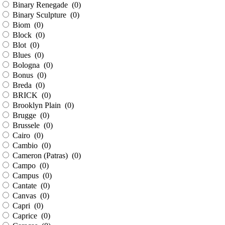
Binary Renegade (
0
)
Binary Sculpture (
0
)
Biom (
0
)
Block (
0
)
Blot (
0
)
Blues (
0
)
Bologna (
0
)
Bonus (
0
)
Breda (
0
)
BRICK (
0
)
Brooklyn Plain (
0
)
Brugge (
0
)
Brussele (
0
)
Cairo (
0
)
Cambio (
0
)
Cameron (Patras) (
0
)
Campo (
0
)
Campus (
0
)
Cantate (
0
)
Canvas (
0
)
Capri (
0
)
Caprice (
0
)