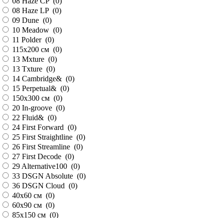
08 Haze CP (
0
)
08 Haze LP (
0
)
09 Dune (
0
)
10 Meadow (
0
)
11 Polder (
0
)
115х200 см (
0
)
13 Mxture (
0
)
13 Txture (
0
)
14 Cambridge& (
0
)
15 Perpetual& (
0
)
150х300 см (
0
)
20 In-groove (
0
)
22 Fluid& (
0
)
24 First Forward (
0
)
25 First Straightline (
0
)
26 First Streamline (
0
)
27 First Decode (
0
)
29 Alternative100 (
0
)
33 DSGN Absolute (
0
)
36 DSGN Cloud (
0
)
40х60 см (
0
)
60х90 см (
0
)
85х150 см (
0
)