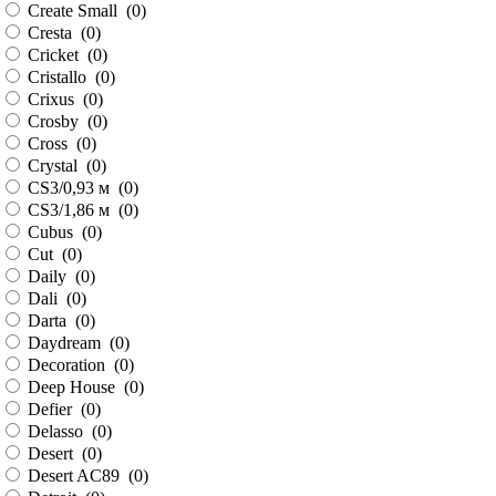
Create Small (
0
)
Cresta (
0
)
Cricket (
0
)
Cristallo (
0
)
Crixus (
0
)
Crosby (
0
)
Cross (
0
)
Crystal (
0
)
CS3/0,93 м (
0
)
CS3/1,86 м (
0
)
Cubus (
0
)
Cut (
0
)
Daily (
0
)
Dali (
0
)
Darta (
0
)
Daydream (
0
)
Decoration (
0
)
Deep House (
0
)
Defier (
0
)
Delasso (
0
)
Desert (
0
)
Desert AC89 (
0
)