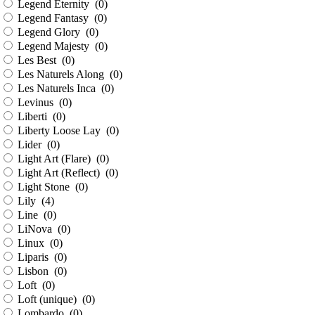
Legend Eternity (
0
)
Legend Fantasy (
0
)
Legend Glory (
0
)
Legend Majesty (
0
)
Les Best (
0
)
Les Naturels Along (
0
)
Les Naturels Inca (
0
)
Levinus (
0
)
Liberti (
0
)
Liberty Loose Lay (
0
)
Lider (
0
)
Light Art (Flare) (
0
)
Light Art (Reflect) (
0
)
Light Stone (
0
)
Lily (
4
)
Line (
0
)
LiNova (
0
)
Linux (
0
)
Liparis (
0
)
Lisbon (
0
)
Loft (
0
)
Loft (unique) (
0
)
Lombardo (
0
)