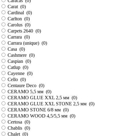
Caracas (
0
)
Carat (
0
)
Cardinal (
0
)
Carlton (
0
)
Carolus (
0
)
Carpets 2640 (
0
)
Carrara (
0
)
Carrara (unique) (
0
)
Casa (
0
)
Cashmere (
0
)
Caspian (
0
)
Catlup (
0
)
Cayenne (
0
)
Cello (
0
)
Centaure Deco (
0
)
CERAMO 5,5 мм (
0
)
CERAMO GLUE XXL 2,5 мм (
0
)
CERAMO GLUE XXL STONE 2,5 мм (
0
)
CERAMO STONE 6/8 мм (
0
)
CERAMO WOOD 4,5/5,5 мм (
0
)
Certosa (
0
)
Chablis (
0
)
Chalet (
0
)