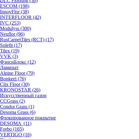
DLC Flooring (30)
ESCOM (198)
InnovFlor (38)
INTERFLOOR (42)
IVC (253)
Modulyss (300)
Neuflor (96)
RusCarpetTiles (RCT) (17)
Solefit (17)
Tilex (19)
VVK (3)
ФэнсиБлокс (12)
Ламинат
Alpine Floor (79)
Bonkeel (76)
Clix Floor (30)
KRONOSTAR (26)
Искусственный газон
CCGrass (2)
Condor Grass (1)
Desoma Grass (6)
Флокированное покрытие
DESOMA (11)
Forbo (165)
VERTIGO (16)