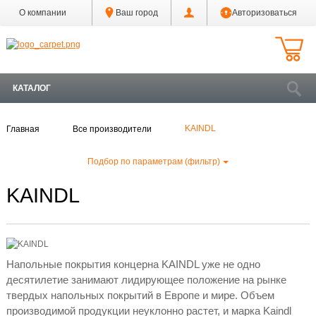
О компании
Ваш город
Авторизоваться
Каталог
Оплата
КАТАЛОГ
Доставка
Скидки за
объем
Главная
Все производители
KAINDL
Выезд с
Подбор по параметрам (фильтр)
образцами
KAINDL
Все
производители
Оптовикам
Контакты
Напольные покрытия концерна KAINDL уже не одно
десятилетие занимают лидирующее положение на рынке
Акции
твердых напольных покрытий в Европе и мире. Объем
производимой продукции неуклонно растет, и марка Kaindl