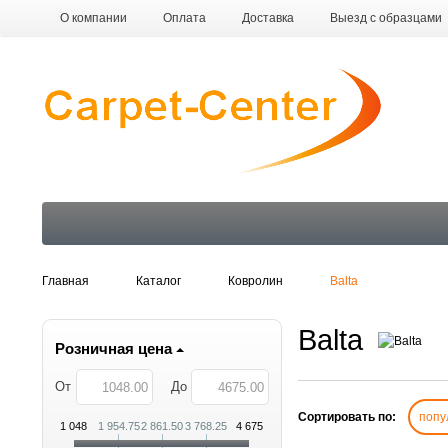
О компании
Оплата
Доставка
Выезд с образцами
Все производители
Оптовикам
Главная
Каталог
Ковролин
Balta
Balta
Розничная цена
От
До
Сортировать по:
попу
1 048
1 954.75
2 861.50
3 768.25
4 675