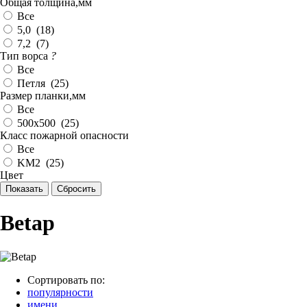
Общая толщина,мм
Все
5,0 (
18
)
7,2 (
7
)
Тип ворса
?
Все
Петля (
25
)
Размер планки,мм
Все
500х500 (
25
)
Класс пожарной опасности
Все
KM2 (
25
)
Цвет
Betap
Сортировать по:
популярности
имени