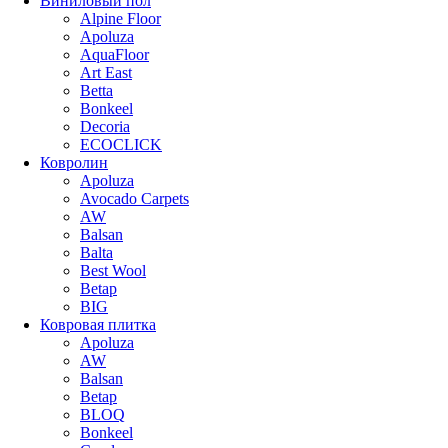
Виниловый пол
Alpine Floor
Apoluza
AquaFloor
Art East
Betta
Bonkeel
Decoria
ECOCLICK
Ковролин
Apoluza
Avocado Carpets
AW
Balsan
Balta
Best Wool
Betap
BIG
Ковровая плитка
Apoluza
AW
Balsan
Betap
BLOQ
Bonkeel