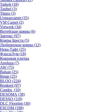
Tarkett (18)
Tasibel (3)
Timzo (3)
Urggazcarpet (35)
VM Carpet (2)
Vorwerk (34)
Витебские ковры (6)
Зартекс (97)
Ковры Бреста (5)
Люберецкие ковры (12)
Нева-Тафт (25)
ФэнсиЛум (18)
Ковровая плитка
Apoluza (7)
AW (75)
Balsan (25)
Betap (25)
BLOQ (224)
Bonkeel (97)
Condor (10)
DESOMA (38)
DESSO (119)
DLC Flooring (30)
ESCOM (198)