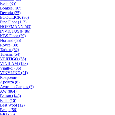
Betta (35)
Bonkeel (97)
Decoria (25)
ECOCLICK (86)
Fine Floor (112)
HOFFMANN (43)
INVICTUS® (86)
KBS Floor (29)
Norland (55)
Royce (30)
Tarkett (62)
Tulesna (54)
VERTIGO (55)
VINILAM (128)
VinilPol (36)
VINYLINE (21)
Ковролин
Apoluza (8)
Avocado Carpets (7)
AW (864)
Balsan (148)
Balta (16)
Best Wool (12)
Betap (56)
BIG (56)