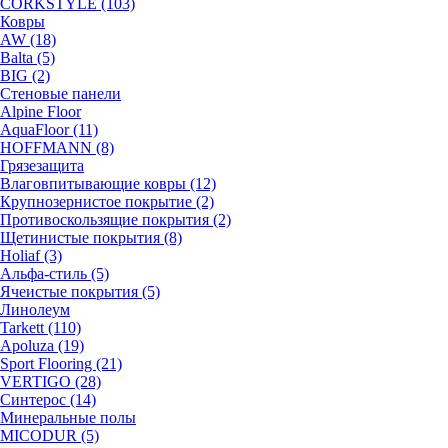
CORKSTYLE (103)
Ковры
AW (18)
Balta (5)
BIG (2)
Стеновые панели
Alpine Floor
AquaFloor (11)
HOFFMANN (8)
Грязезащита
Влаговпитывающие ковры (12)
Крупнозернистое покрытие (2)
Противоскользящие покрытия (2)
Щетинистые покрытия (8)
Holiaf (3)
Альфа-стиль (5)
Ячеистые покрытия (5)
Линолеум
Tarkett (110)
Apoluza (19)
Sport Flooring (21)
VERTIGO (28)
Синтерос (14)
Минеральные полы
MICODUR (5)