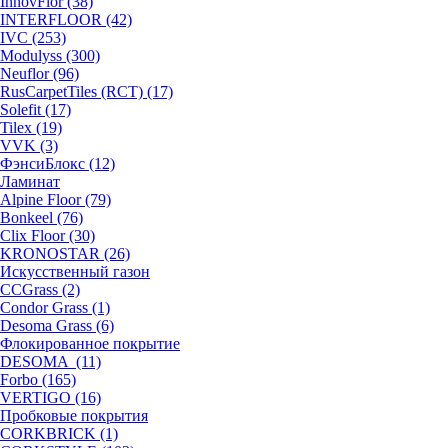
InnovFlor (38)
INTERFLOOR (42)
IVC (253)
Modulyss (300)
Neuflor (96)
RusCarpetTiles (RCT) (17)
Solefit (17)
Tilex (19)
VVK (3)
ФэнсиБлокс (12)
Ламинат
Alpine Floor (79)
Bonkeel (76)
Clix Floor (30)
KRONOSTAR (26)
Искусственный газон
CCGrass (2)
Condor Grass (1)
Desoma Grass (6)
Флокированное покрытие
DESOMA (11)
Forbo (165)
VERTIGO (16)
Пробковые покрытия
CORKBRICK (1)