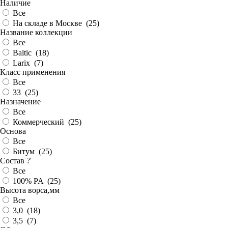
Наличие
Все
На складе в Москве (
25
)
Название коллекции
Все
Baltic (
18
)
Larix (
7
)
Класс применения
Все
33 (
25
)
Назначение
Все
Коммерческий (
25
)
Основа
Все
Битум (
25
)
Состав
?
Все
100% PA (
25
)
Высота ворса,мм
Все
3,0 (
18
)
3,5 (
7
)