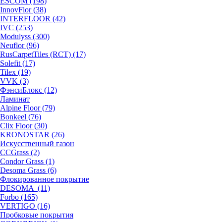
ESCOM (198)
InnovFlor (38)
INTERFLOOR (42)
IVC (253)
Modulyss (300)
Neuflor (96)
RusCarpetTiles (RCT) (17)
Solefit (17)
Tilex (19)
VVK (3)
ФэнсиБлокс (12)
Ламинат
Alpine Floor (79)
Bonkeel (76)
Clix Floor (30)
KRONOSTAR (26)
Искусственный газон
CCGrass (2)
Condor Grass (1)
Desoma Grass (6)
Флокированное покрытие
DESOMA (11)
Forbo (165)
VERTIGO (16)
Пробковые покрытия