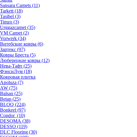
Sansara Carpets (11)
Tarkett (18)
Tasibel (3)
Timzo (3)
Urggazcarpet (35)
VM Carpet (2)
Vorwerk (34)
Витебские ковры (6)
Зартекс (97)
Ковры Бреста (5)
Люберецкие ковры (12)
Нева-Тафт (25)
ФэнсиЛум (18)
Ковровая плитка
Apoluza (7)
AW (75)
Balsan (25)
Betap (25)
BLOQ (224)
Bonkeel (97)
Condor (10)
DESOMA (38)
DESSO (119)
DLC Flooring (30)