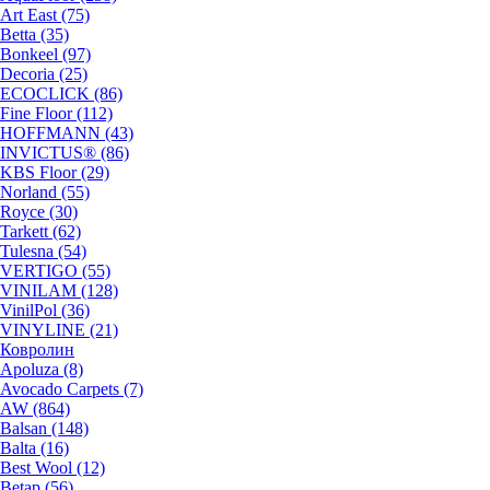
Art East (75)
Betta (35)
Bonkeel (97)
Decoria (25)
ECOCLICK (86)
Fine Floor (112)
HOFFMANN (43)
INVICTUS® (86)
KBS Floor (29)
Norland (55)
Royce (30)
Tarkett (62)
Tulesna (54)
VERTIGO (55)
VINILAM (128)
VinilPol (36)
VINYLINE (21)
Ковролин
Apoluza (8)
Avocado Carpets (7)
AW (864)
Balsan (148)
Balta (16)
Best Wool (12)
Betap (56)