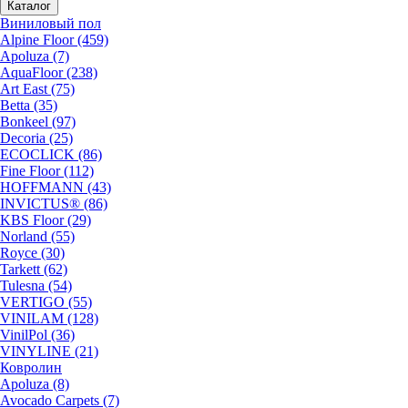
Каталог
Виниловый пол
Alpine Floor (459)
Apoluza (7)
AquaFloor (238)
Art East (75)
Betta (35)
Bonkeel (97)
Decoria (25)
ECOCLICK (86)
Fine Floor (112)
HOFFMANN (43)
INVICTUS® (86)
KBS Floor (29)
Norland (55)
Royce (30)
Tarkett (62)
Tulesna (54)
VERTIGO (55)
VINILAM (128)
VinilPol (36)
VINYLINE (21)
Ковролин
Apoluza (8)
Avocado Carpets (7)