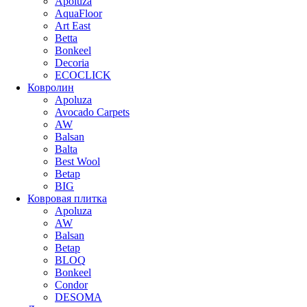
Apoluza
AquaFloor
Art East
Betta
Bonkeel
Decoria
ECOCLICK
Ковролин
Apoluza
Avocado Carpets
AW
Balsan
Balta
Best Wool
Betap
BIG
Ковровая плитка
Apoluza
AW
Balsan
Betap
BLOQ
Bonkeel
Condor
DESOMA