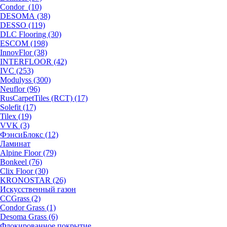
Condor (10)
DESOMA (38)
DESSO (119)
DLC Flooring (30)
ESCOM (198)
InnovFlor (38)
INTERFLOOR (42)
IVC (253)
Modulyss (300)
Neuflor (96)
RusCarpetTiles (RCT) (17)
Solefit (17)
Tilex (19)
VVK (3)
ФэнсиБлокс (12)
Ламинат
Alpine Floor (79)
Bonkeel (76)
Clix Floor (30)
KRONOSTAR (26)
Искусственный газон
CCGrass (2)
Condor Grass (1)
Desoma Grass (6)
Флокированное покрытие