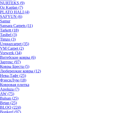
NURTEKS (9)
Oz Kaplan (7)
PLATO HALI (4)
SAFYUN (6)
Samur
Sansara Carpets (11)
Tarkett (18)
Tasibel (3)
Timzo (3)
Urggazcarpet (35)
VM Carpet (2)
Vorwerk (34)
Витебские ковры (6)
Зартекс (97)
Ковры Бреста (5)
Люберецкие ковры (12)
Нева-Тафт (25)
ФэнсиЛум (18)
Ковровая плитка
Apoluza (7)
AW (75)
Balsan (25)
Betap (25)
BLOQ (224)
Bonkeel (97)