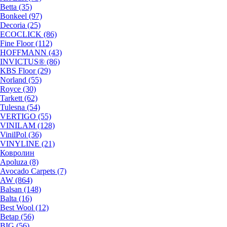
Betta (35)
Bonkeel (97)
Decoria (25)
ECOCLICK (86)
Fine Floor (112)
HOFFMANN (43)
INVICTUS® (86)
KBS Floor (29)
Norland (55)
Royce (30)
Tarkett (62)
Tulesna (54)
VERTIGO (55)
VINILAM (128)
VinilPol (36)
VINYLINE (21)
Ковролин
Apoluza (8)
Avocado Carpets (7)
AW (864)
Balsan (148)
Balta (16)
Best Wool (12)
Betap (56)
BIG (56)