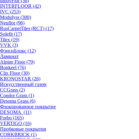
InnovFlor (38)
INTERFLOOR (42)
IVC (253)
Modulyss (300)
Neuflor (96)
RusCarpetTiles (RCT) (17)
Solefit (17)
Tilex (19)
VVK (3)
ФэнсиБлокс (12)
Ламинат
Alpine Floor (79)
Bonkeel (76)
Clix Floor (30)
KRONOSTAR (26)
Искусственный газон
CCGrass (2)
Condor Grass (1)
Desoma Grass (6)
Флокированное покрытие
DESOMA (11)
Forbo (165)
VERTIGO (16)
Пробковые покрытия
CORKBRICK (1)