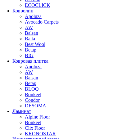
ECOCLICK
Ковролин
Apoluza
Avocado Carpets
AW
Balsan
Balta
Best Wool
Betap
BIG
Ковровая плитка
Apoluza
AW
Balsan
Betap
BLOQ
Bonkeel
Condor
DESOMA
Ламинат
Alpine Floor
Bonkeel
Clix Floor
KRONOSTAR