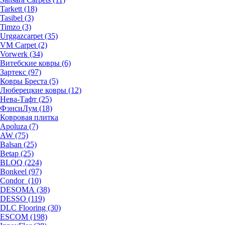
Tarkett (18)
Tasibel (3)
Timzo (3)
Urggazcarpet (35)
VM Carpet (2)
Vorwerk (34)
Витебские ковры (6)
Зартекс (97)
Ковры Бреста (5)
Люберецкие ковры (12)
Нева-Тафт (25)
ФэнсиЛум (18)
Ковровая плитка
Apoluza (7)
AW (75)
Balsan (25)
Betap (25)
BLOQ (224)
Bonkeel (97)
Condor (10)
DESOMA (38)
DESSO (119)
DLC Flooring (30)
ESCOM (198)