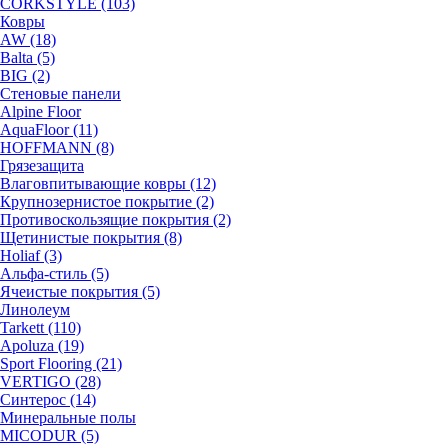
CORKSTYLE (103)
Ковры
AW (18)
Balta (5)
BIG (2)
Стеновые панели
Alpine Floor
AquaFloor (11)
HOFFMANN (8)
Грязезащита
Влаговпитывающие ковры (12)
Крупнозернистое покрытие (2)
Противоскользящие покрытия (2)
Щетинистые покрытия (8)
Holiaf (3)
Альфа-стиль (5)
Ячеистые покрытия (5)
Линолеум
Tarkett (110)
Apoluza (19)
Sport Flooring (21)
VERTIGO (28)
Синтерос (14)
Минеральные полы
MICODUR (5)