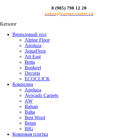
8 (985) 798 12 20
zakaz@carpet-center.ru
Каталог
Виниловый пол
Alpine Floor
Apoluza
AquaFloor
Art East
Betta
Bonkeel
Decoria
ECOCLICK
Ковролин
Apoluza
Avocado Carpets
AW
Balsan
Balta
Best Wool
Betap
BIG
Ковровая плитка