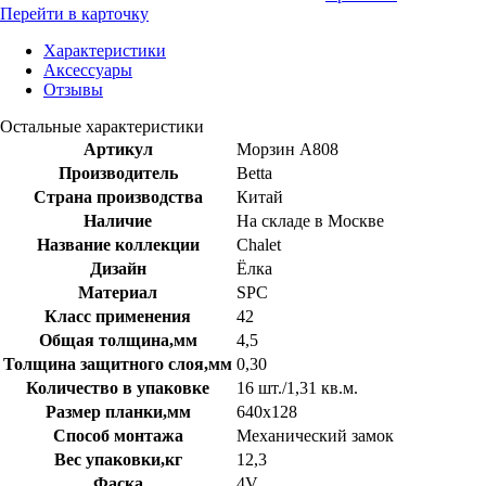
Перейти в карточку
Характеристики
Аксессуары
Отзывы
Остальные характеристики
Артикул
Морзин A808
Производитель
Betta
Страна производства
Китай
Наличие
На складе в Москве
Название коллекции
Chalet
Дизайн
Ёлка
Материал
SPC
Класс применения
42
Общая толщина,мм
4,5
Толщина защитного слоя,мм
0,30
Количество в упаковке
16 шт./1,31 кв.м.
Размер планки,мм
640х128
Способ монтажа
Механический замок
Вес упаковки,кг
12,3
Фаска
4V