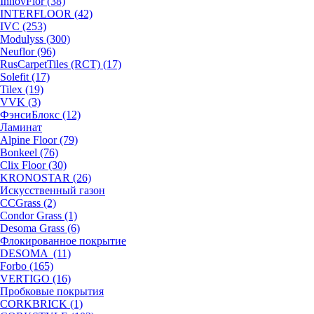
InnovFlor (38)
INTERFLOOR (42)
IVC (253)
Modulyss (300)
Neuflor (96)
RusCarpetTiles (RCT) (17)
Solefit (17)
Tilex (19)
VVK (3)
ФэнсиБлокс (12)
Ламинат
Alpine Floor (79)
Bonkeel (76)
Clix Floor (30)
KRONOSTAR (26)
Искусственный газон
CCGrass (2)
Condor Grass (1)
Desoma Grass (6)
Флокированное покрытие
DESOMA (11)
Forbo (165)
VERTIGO (16)
Пробковые покрытия
CORKBRICK (1)