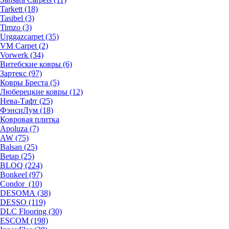
Tarkett (18)
Tasibel (3)
Timzo (3)
Urggazcarpet (35)
VM Carpet (2)
Vorwerk (34)
Витебские ковры (6)
Зартекс (97)
Ковры Бреста (5)
Люберецкие ковры (12)
Нева-Тафт (25)
ФэнсиЛум (18)
Ковровая плитка
Apoluza (7)
AW (75)
Balsan (25)
Betap (25)
BLOQ (224)
Bonkeel (97)
Condor (10)
DESOMA (38)
DESSO (119)
DLC Flooring (30)
ESCOM (198)