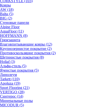
CORKSTYLE (103)
Ковры
AW (18)
Balta (5)
BIG (2)
Стеновые панели
Alpine Floor
AquaFloor (11)
HOFFMANN (8)
Грязезащита
Влаговпитывающие ковры (12)
Крупнозернистое покрытие (2)
Противоскользящие покрытия (2)
Щетинистые покрытия (8)
Holiaf (3)
Альфа-стиль (5)
Ячеистые покрытия (5)
Линолеум
Tarkett (110)
Apoluza (19)
Sport Flooring (21)
VERTIGO (28)
Синтерос (14)
Минеральные полы
MICODUR (5)