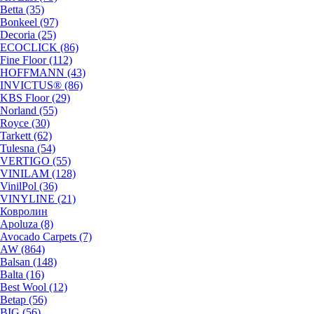
Betta (35)
Bonkeel (97)
Decoria (25)
ECOCLICK (86)
Fine Floor (112)
HOFFMANN (43)
INVICTUS® (86)
KBS Floor (29)
Norland (55)
Royce (30)
Tarkett (62)
Tulesna (54)
VERTIGO (55)
VINILAM (128)
VinilPol (36)
VINYLINE (21)
Ковролин
Apoluza (8)
Avocado Carpets (7)
AW (864)
Balsan (148)
Balta (16)
Best Wool (12)
Betap (56)
BIG (56)