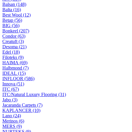
Balsan (148)
Balta (16)
Best Wool (12)
Betap (56)
BIG (56)
Bonkeel (207)
Condor (63)
Creatuft (3)
Desoma (21)
Edel (18)
Filoteks (9)
HAIMA (69)
Halbmond (7)
IDEAL (15)
INFLOOR (586)
Innova (51)
ITC (67)
ITC/Natural Luxury Flooring (31)
Jabo (3)
Jacaranda Carpets (7)
KAPLANCER (10)
Lano (24)
Merinos (6)
MERS (9)
NURTEKS (9)