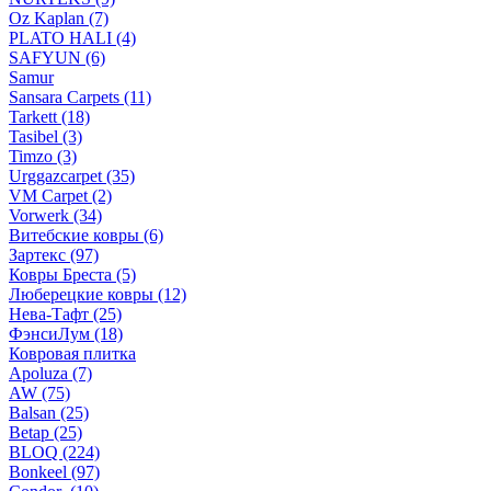
Oz Kaplan (7)
PLATO HALI (4)
SAFYUN (6)
Samur
Sansara Carpets (11)
Tarkett (18)
Tasibel (3)
Timzo (3)
Urggazcarpet (35)
VM Carpet (2)
Vorwerk (34)
Витебские ковры (6)
Зартекс (97)
Ковры Бреста (5)
Люберецкие ковры (12)
Нева-Тафт (25)
ФэнсиЛум (18)
Ковровая плитка
Apoluza (7)
AW (75)
Balsan (25)
Betap (25)
BLOQ (224)
Bonkeel (97)