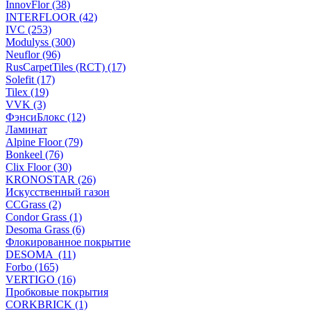
InnovFlor (38)
INTERFLOOR (42)
IVC (253)
Modulyss (300)
Neuflor (96)
RusCarpetTiles (RCT) (17)
Solefit (17)
Tilex (19)
VVK (3)
ФэнсиБлокс (12)
Ламинат
Alpine Floor (79)
Bonkeel (76)
Clix Floor (30)
KRONOSTAR (26)
Искусственный газон
CCGrass (2)
Condor Grass (1)
Desoma Grass (6)
Флокированное покрытие
DESOMA (11)
Forbo (165)
VERTIGO (16)
Пробковые покрытия
CORKBRICK (1)