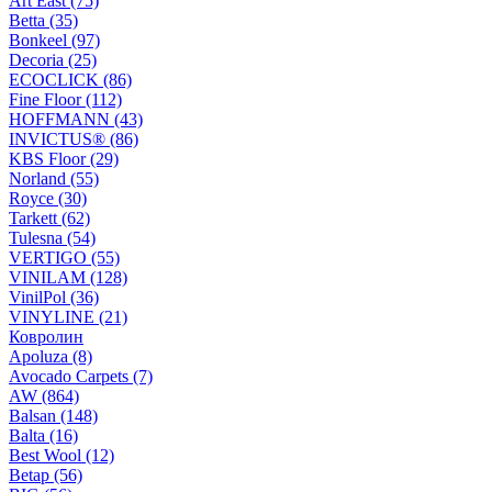
Art East (75)
Betta (35)
Bonkeel (97)
Decoria (25)
ECOCLICK (86)
Fine Floor (112)
HOFFMANN (43)
INVICTUS® (86)
KBS Floor (29)
Norland (55)
Royce (30)
Tarkett (62)
Tulesna (54)
VERTIGO (55)
VINILAM (128)
VinilPol (36)
VINYLINE (21)
Ковролин
Apoluza (8)
Avocado Carpets (7)
AW (864)
Balsan (148)
Balta (16)
Best Wool (12)
Betap (56)