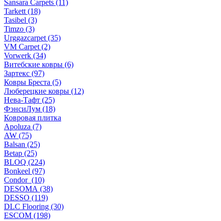
Sansara Carpets (11)
Tarkett (18)
Tasibel (3)
Timzo (3)
Urggazcarpet (35)
VM Carpet (2)
Vorwerk (34)
Витебские ковры (6)
Зартекс (97)
Ковры Бреста (5)
Люберецкие ковры (12)
Нева-Тафт (25)
ФэнсиЛум (18)
Ковровая плитка
Apoluza (7)
AW (75)
Balsan (25)
Betap (25)
BLOQ (224)
Bonkeel (97)
Condor (10)
DESOMA (38)
DESSO (119)
DLC Flooring (30)
ESCOM (198)