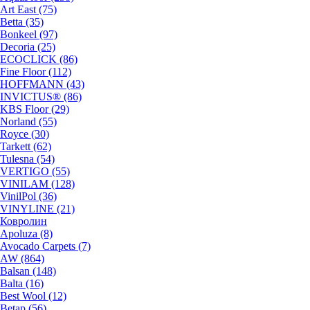
Art East (75)
Betta (35)
Bonkeel (97)
Decoria (25)
ECOCLICK (86)
Fine Floor (112)
HOFFMANN (43)
INVICTUS® (86)
KBS Floor (29)
Norland (55)
Royce (30)
Tarkett (62)
Tulesna (54)
VERTIGO (55)
VINILAM (128)
VinilPol (36)
VINYLINE (21)
Ковролин
Apoluza (8)
Avocado Carpets (7)
AW (864)
Balsan (148)
Balta (16)
Best Wool (12)
Betap (56)