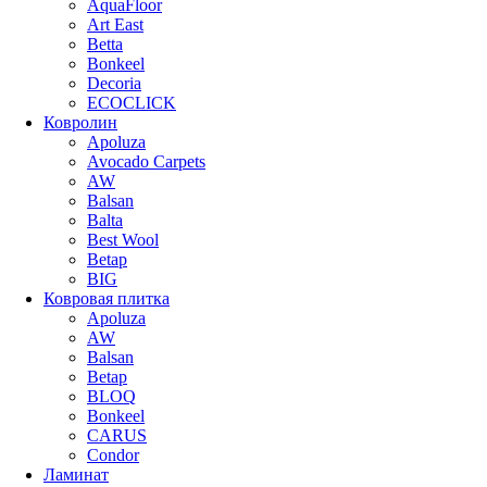
AquaFloor
Art East
Betta
Bonkeel
Decoria
ECOCLICK
Ковролин
Apoluza
Avocado Carpets
AW
Balsan
Balta
Best Wool
Betap
BIG
Ковровая плитка
Apoluza
AW
Balsan
Betap
BLOQ
Bonkeel
CARUS
Condor
Ламинат