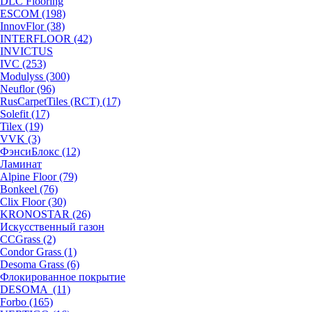
DLC Flooring
ESCOM (198)
InnovFlor (38)
INTERFLOOR (42)
INVICTUS
IVC (253)
Modulyss (300)
Neuflor (96)
RusCarpetTiles (RCT) (17)
Solefit (17)
Tilex (19)
VVK (3)
ФэнсиБлокс (12)
Ламинат
Alpine Floor (79)
Bonkeel (76)
Clix Floor (30)
KRONOSTAR (26)
Искусственный газон
CCGrass (2)
Condor Grass (1)
Desoma Grass (6)
Флокированное покрытие
DESOMA (11)
Forbo (165)