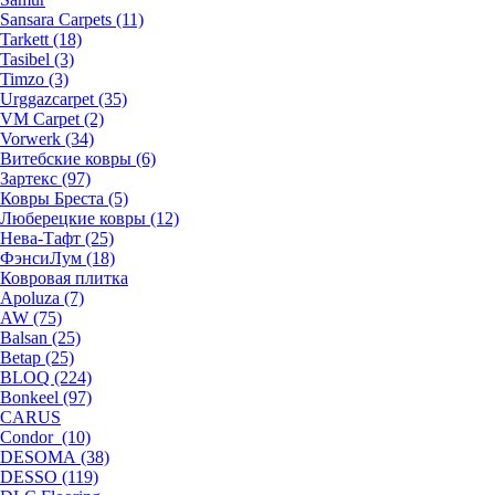
Sansara Carpets (11)
Tarkett (18)
Tasibel (3)
Timzo (3)
Urggazcarpet (35)
VM Carpet (2)
Vorwerk (34)
Витебские ковры (6)
Зартекс (97)
Ковры Бреста (5)
Люберецкие ковры (12)
Нева-Тафт (25)
ФэнсиЛум (18)
Ковровая плитка
Apoluza (7)
AW (75)
Balsan (25)
Betap (25)
BLOQ (224)
Bonkeel (97)
CARUS
Condor (10)
DESOMA (38)
DESSO (119)