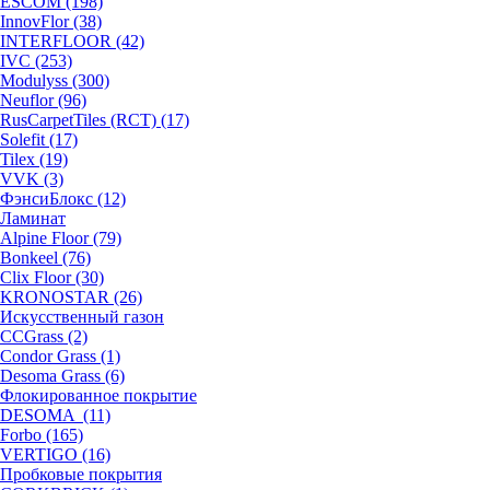
ESCOM (198)
InnovFlor (38)
INTERFLOOR (42)
IVC (253)
Modulyss (300)
Neuflor (96)
RusCarpetTiles (RCT) (17)
Solefit (17)
Tilex (19)
VVK (3)
ФэнсиБлокс (12)
Ламинат
Alpine Floor (79)
Bonkeel (76)
Clix Floor (30)
KRONOSTAR (26)
Искусственный газон
CCGrass (2)
Condor Grass (1)
Desoma Grass (6)
Флокированное покрытие
DESOMA (11)
Forbo (165)
VERTIGO (16)
Пробковые покрытия