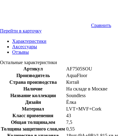
Сравнить
Перейти в карточку
Характеристики
Аксессуары
Отзывы
Остальные характеристики
Артикул
AF7505SOU
Производитель
AquaFloor
Страна производства
Китай
Наличие
На складе в Москве
Название коллекции
Soundless
Дизайн
Ёлка
Материал
LVT+MVF+Cork
Класс применения
43
Общая толщина,мм
7,5
Толщина защитного слоя,мм
0,55
Количество в упаковке
18шт.(9А+9В)/1,815 кв.м