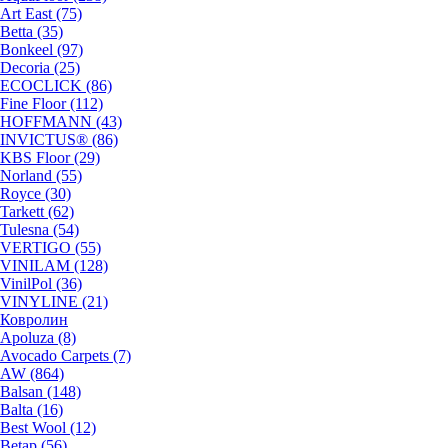
Art East (75)
Betta (35)
Bonkeel (97)
Decoria (25)
ECOCLICK (86)
Fine Floor (112)
HOFFMANN (43)
INVICTUS® (86)
KBS Floor (29)
Norland (55)
Royce (30)
Tarkett (62)
Tulesna (54)
VERTIGO (55)
VINILAM (128)
VinilPol (36)
VINYLINE (21)
Ковролин
Apoluza (8)
Avocado Carpets (7)
AW (864)
Balsan (148)
Balta (16)
Best Wool (12)
Betap (56)