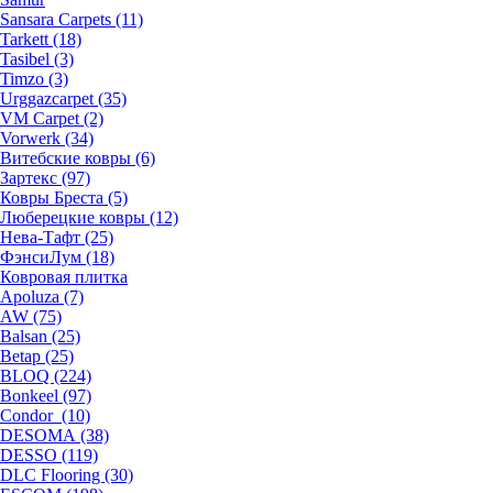
Sansara Carpets (11)
Tarkett (18)
Tasibel (3)
Timzo (3)
Urggazcarpet (35)
VM Carpet (2)
Vorwerk (34)
Витебские ковры (6)
Зартекс (97)
Ковры Бреста (5)
Люберецкие ковры (12)
Нева-Тафт (25)
ФэнсиЛум (18)
Ковровая плитка
Apoluza (7)
AW (75)
Balsan (25)
Betap (25)
BLOQ (224)
Bonkeel (97)
Condor (10)
DESOMA (38)
DESSO (119)
DLC Flooring (30)