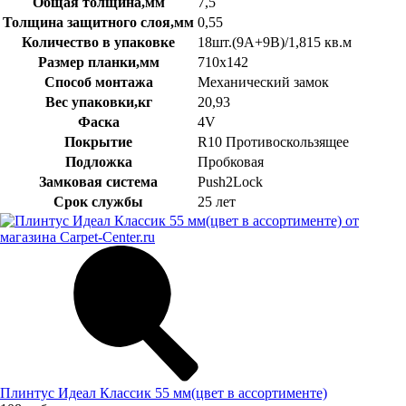
Общая толщина,мм
7,5
Толщина защитного слоя,мм
0,55
Количество в упаковке
18шт.(9А+9В)/1,815 кв.м
Размер планки,мм
710х142
Способ монтажа
Механический замок
Вес упаковки,кг
20,93
Фаска
4V
Покрытие
R10 Противоскользящее
Подложка
Пробковая
Замковая система
Push2Lock
Срок службы
25 лет
Плинтус Идеал Классик 55 мм(цвет в ассортименте)