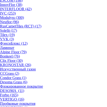
ESCOM (198)
InnovFlor (38)
INTERFLOOR (42)
IVC (253)
Modulyss (300)
Neuflor (96)
RusCarpetTiles (RCT) (17)
Solefit (17)
Tilex (19)
VVK (3)
ФэнсиБлокс (12)
Ламинат
Alpine Floor (79)
Bonkeel (76)
Clix Floor (30)
KRONOSTAR (26)
Искусственный газон
CCGrass (2)
Condor Grass (1)
Desoma Grass (6)
Флокированное покрытие
DESOMA (11)
Forbo (165)
VERTIGO (16)
Пробковые покрытия