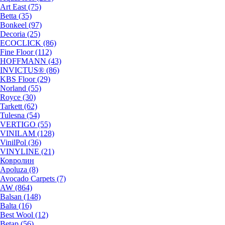
Art East (75)
Betta (35)
Bonkeel (97)
Decoria (25)
ECOCLICK (86)
Fine Floor (112)
HOFFMANN (43)
INVICTUS® (86)
KBS Floor (29)
Norland (55)
Royce (30)
Tarkett (62)
Tulesna (54)
VERTIGO (55)
VINILAM (128)
VinilPol (36)
VINYLINE (21)
Ковролин
Apoluza (8)
Avocado Carpets (7)
AW (864)
Balsan (148)
Balta (16)
Best Wool (12)
Betap (56)