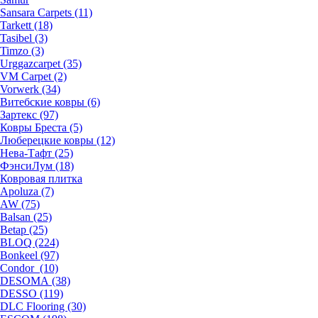
Sansara Carpets (11)
Tarkett (18)
Tasibel (3)
Timzo (3)
Urggazcarpet (35)
VM Carpet (2)
Vorwerk (34)
Витебские ковры (6)
Зартекс (97)
Ковры Бреста (5)
Люберецкие ковры (12)
Нева-Тафт (25)
ФэнсиЛум (18)
Ковровая плитка
Apoluza (7)
AW (75)
Balsan (25)
Betap (25)
BLOQ (224)
Bonkeel (97)
Condor (10)
DESOMA (38)
DESSO (119)
DLC Flooring (30)