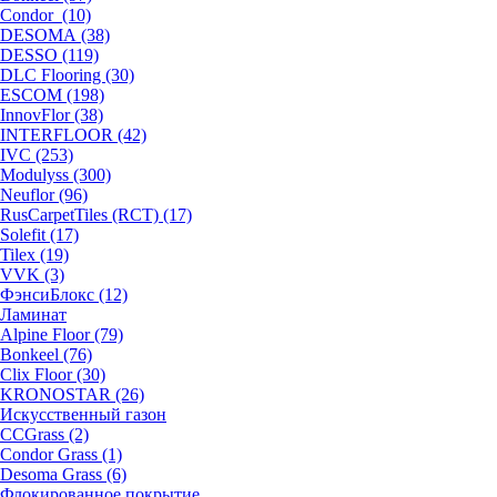
Condor (10)
DESOMA (38)
DESSO (119)
DLC Flooring (30)
ESCOM (198)
InnovFlor (38)
INTERFLOOR (42)
IVC (253)
Modulyss (300)
Neuflor (96)
RusCarpetTiles (RCT) (17)
Solefit (17)
Tilex (19)
VVK (3)
ФэнсиБлокс (12)
Ламинат
Alpine Floor (79)
Bonkeel (76)
Clix Floor (30)
KRONOSTAR (26)
Искусственный газон
CCGrass (2)
Condor Grass (1)
Desoma Grass (6)
Флокированное покрытие