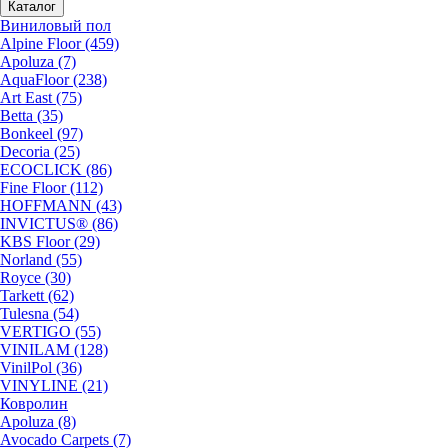
Каталог
Виниловый пол
Alpine Floor (459)
Apoluza (7)
AquaFloor (238)
Art East (75)
Betta (35)
Bonkeel (97)
Decoria (25)
ECOCLICK (86)
Fine Floor (112)
HOFFMANN (43)
INVICTUS® (86)
KBS Floor (29)
Norland (55)
Royce (30)
Tarkett (62)
Tulesna (54)
VERTIGO (55)
VINILAM (128)
VinilPol (36)
VINYLINE (21)
Ковролин
Apoluza (8)
Avocado Carpets (7)