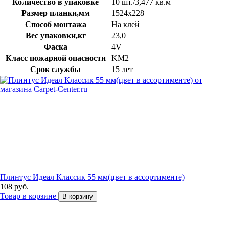
Количество в упаковке
10 шт./3,477 кв.м
Размер планки,мм
1524х228
Способ монтажа
На клей
Вес упаковки,кг
23,0
Фаска
4V
Класс пожарной опасности
KM2
Срок службы
15 лет
Плинтус Идеал Классик 55 мм(цвет в ассортименте)
108 руб.
Товар в корзине
В корзину