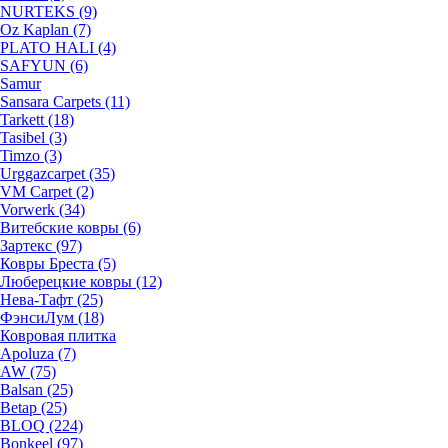
NURTEKS (9)
Oz Kaplan (7)
PLATO HALI (4)
SAFYUN (6)
Samur
Sansara Carpets (11)
Tarkett (18)
Tasibel (3)
Timzo (3)
Urggazcarpet (35)
VM Carpet (2)
Vorwerk (34)
Витебские ковры (6)
Зартекс (97)
Ковры Бреста (5)
Люберецкие ковры (12)
Нева-Тафт (25)
ФэнсиЛум (18)
Ковровая плитка
Apoluza (7)
AW (75)
Balsan (25)
Betap (25)
BLOQ (224)
Bonkeel (97)