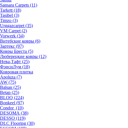
Sansara Carpets (11)
Tarkett (18)
Tasibel (3)
Timzo (3)
Urggazcarpet (35)
VM Carpet (2)
Vorwerk (34)
Витебские ковры (6)
Зартекс (97)
Ковры Бреста (5)
Люберецкие ковры (12)
Нева-Тафт (25)
ФэнсиЛум (18)
Ковровая плитка
Apoluza (7)
AW (75)
Balsan (25)
Betap (25)
BLOQ (224)
Bonkeel (97)
Condor (10)
DESOMA (38)
DESSO (119)
DLC Flooring (30)