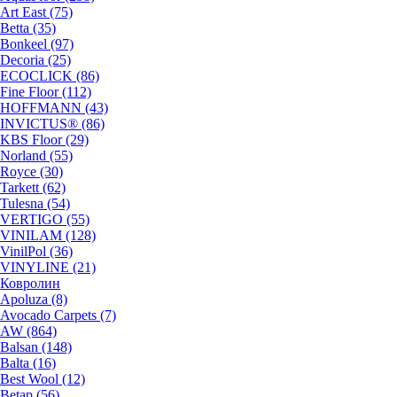
Art East (75)
Betta (35)
Bonkeel (97)
Decoria (25)
ECOCLICK (86)
Fine Floor (112)
HOFFMANN (43)
INVICTUS® (86)
KBS Floor (29)
Norland (55)
Royce (30)
Tarkett (62)
Tulesna (54)
VERTIGO (55)
VINILAM (128)
VinilPol (36)
VINYLINE (21)
Ковролин
Apoluza (8)
Avocado Carpets (7)
AW (864)
Balsan (148)
Balta (16)
Best Wool (12)
Betap (56)