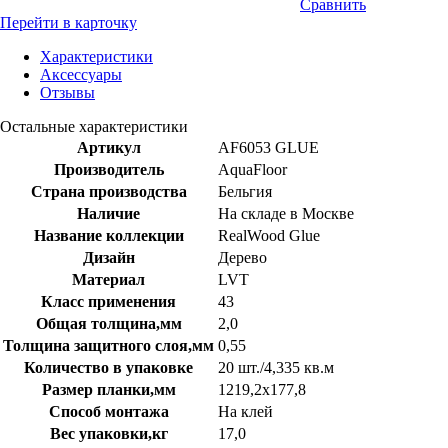
Сравнить
Перейти в карточку
Характеристики
Аксессуары
Отзывы
Остальные характеристики
Артикул
AF6053 GLUE
Производитель
AquaFloor
Страна производства
Бельгия
Наличие
На складе в Москве
Название коллекции
RealWood Glue
Дизайн
Дерево
Материал
LVT
Класс применения
43
Общая толщина,мм
2,0
Толщина защитного слоя,мм
0,55
Количество в упаковке
20 шт./4,335 кв.м
Размер планки,мм
1219,2х177,8
Способ монтажа
На клей
Вес упаковки,кг
17,0