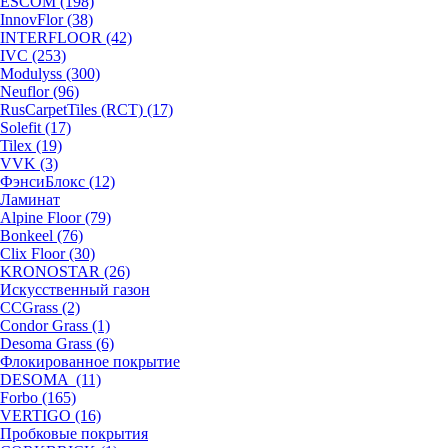
ESCOM (198)
InnovFlor (38)
INTERFLOOR (42)
IVC (253)
Modulyss (300)
Neuflor (96)
RusCarpetTiles (RCT) (17)
Solefit (17)
Tilex (19)
VVK (3)
ФэнсиБлокс (12)
Ламинат
Alpine Floor (79)
Bonkeel (76)
Clix Floor (30)
KRONOSTAR (26)
Искусственный газон
CCGrass (2)
Condor Grass (1)
Desoma Grass (6)
Флокированное покрытие
DESOMA (11)
Forbo (165)
VERTIGO (16)
Пробковые покрытия