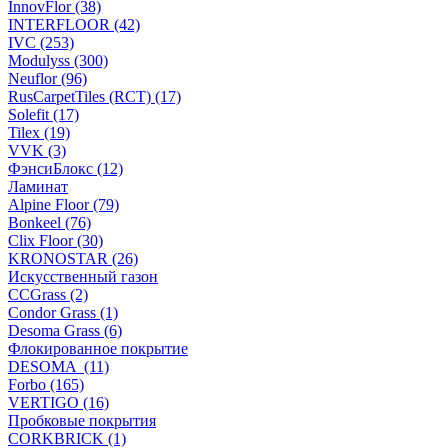
InnovFlor (38)
INTERFLOOR (42)
IVC (253)
Modulyss (300)
Neuflor (96)
RusCarpetTiles (RCT) (17)
Solefit (17)
Tilex (19)
VVK (3)
ФэнсиБлокс (12)
Ламинат
Alpine Floor (79)
Bonkeel (76)
Clix Floor (30)
KRONOSTAR (26)
Искусственный газон
CCGrass (2)
Condor Grass (1)
Desoma Grass (6)
Флокированное покрытие
DESOMA (11)
Forbo (165)
VERTIGO (16)
Пробковые покрытия
CORKBRICK (1)