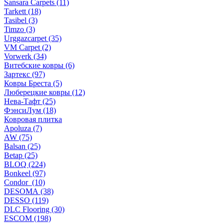
Sansara Carpets (11)
Tarkett (18)
Tasibel (3)
Timzo (3)
Urggazcarpet (35)
VM Carpet (2)
Vorwerk (34)
Витебские ковры (6)
Зартекс (97)
Ковры Бреста (5)
Люберецкие ковры (12)
Нева-Тафт (25)
ФэнсиЛум (18)
Ковровая плитка
Apoluza (7)
AW (75)
Balsan (25)
Betap (25)
BLOQ (224)
Bonkeel (97)
Condor (10)
DESOMA (38)
DESSO (119)
DLC Flooring (30)
ESCOM (198)