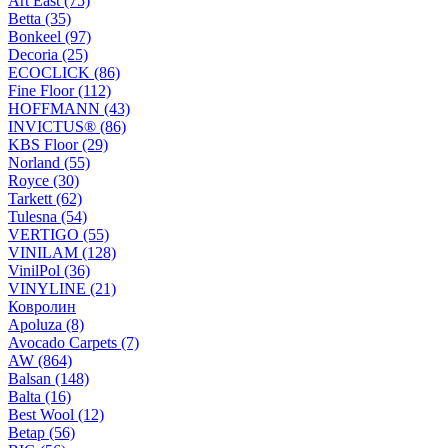
Art East (75)
Betta (35)
Bonkeel (97)
Decoria (25)
ECOCLICK (86)
Fine Floor (112)
HOFFMANN (43)
INVICTUS® (86)
KBS Floor (29)
Norland (55)
Royce (30)
Tarkett (62)
Tulesna (54)
VERTIGO (55)
VINILAM (128)
VinilPol (36)
VINYLINE (21)
Ковролин
Apoluza (8)
Avocado Carpets (7)
AW (864)
Balsan (148)
Balta (16)
Best Wool (12)
Betap (56)