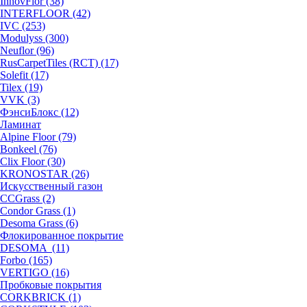
InnovFlor (38)
INTERFLOOR (42)
IVC (253)
Modulyss (300)
Neuflor (96)
RusCarpetTiles (RCT) (17)
Solefit (17)
Tilex (19)
VVK (3)
ФэнсиБлокс (12)
Ламинат
Alpine Floor (79)
Bonkeel (76)
Clix Floor (30)
KRONOSTAR (26)
Искусственный газон
CCGrass (2)
Condor Grass (1)
Desoma Grass (6)
Флокированное покрытие
DESOMA (11)
Forbo (165)
VERTIGO (16)
Пробковые покрытия
CORKBRICK (1)