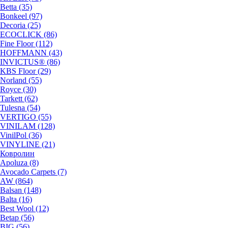
Betta (35)
Bonkeel (97)
Decoria (25)
ECOCLICK (86)
Fine Floor (112)
HOFFMANN (43)
INVICTUS® (86)
KBS Floor (29)
Norland (55)
Royce (30)
Tarkett (62)
Tulesna (54)
VERTIGO (55)
VINILAM (128)
VinilPol (36)
VINYLINE (21)
Ковролин
Apoluza (8)
Avocado Carpets (7)
AW (864)
Balsan (148)
Balta (16)
Best Wool (12)
Betap (56)
BIG (56)