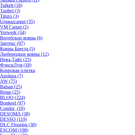
Tarkett (18)
Tasibel (3)
Timzo (3)
Urggazcarpet (35)
VM Carpet (2)
Vorwerk (34)
Витебские ковры (6)
Зартекс (97)
Ковры Бреста (5)
Люберецкие ковры (12)
Нева-Тафт (25)
ФэнсиЛум (18)
Ковровая плитка
Apoluza (7)
AW (75)
Balsan (25)
Betap (25)
BLOQ (224)
Bonkeel (97)
Condor (10)
DESOMA (38)
DESSO (119)
DLC Flooring (30)
ESCOM (198)