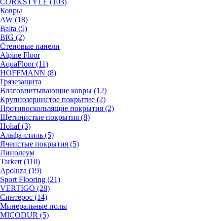
CORKSTYLE (103)
Ковры
AW (18)
Balta (5)
BIG (2)
Стеновые панели
Alpine Floor
AquaFloor (11)
HOFFMANN (8)
Грязезащита
Влаговпитывающие ковры (12)
Крупнозернистое покрытие (2)
Противоскользящие покрытия (2)
Щетинистые покрытия (8)
Holiaf (3)
Альфа-стиль (5)
Ячеистые покрытия (5)
Линолеум
Tarkett (110)
Apoluza (19)
Sport Flooring (21)
VERTIGO (28)
Синтерос (14)
Минеральные полы
MICODUR (5)