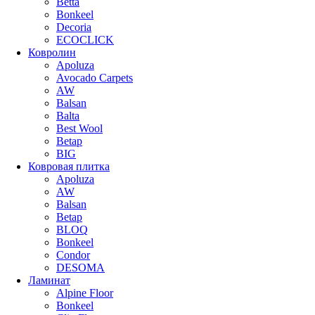
Betta
Bonkeel
Decoria
ECOCLICK
Ковролин
Apoluza
Avocado Carpets
AW
Balsan
Balta
Best Wool
Betap
BIG
Ковровая плитка
Apoluza
AW
Balsan
Betap
BLOQ
Bonkeel
Condor
DESOMA
Ламинат
Alpine Floor
Bonkeel