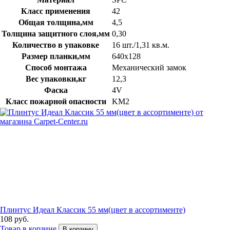
Класс применения
42
Общая толщина,мм
4,5
Толщина защитного слоя,мм
0,30
Количество в упаковке
16 шт./1,31 кв.м.
Размер планки,мм
640х128
Способ монтажа
Механический замок
Вес упаковки,кг
12,3
Фаска
4V
Класс пожарной опасности
KM2
Плинтус Идеал Классик 55 мм(цвет в ассортименте)
108 руб.
Товар в корзине
В корзину