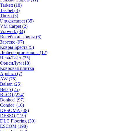
Tarkett (18)
Tasibel (3)
Timzo (3)
Urggazcarpet (35)
VM Carpet (2)
Vorwerk (34)
Витебские ковры (6)
Зартекс (97)
Ковры Бреста (5)
Люберецкие ковры (12)
Нева-Тафт (25)
ФэнсиЛум (18)
Ковровая плитка
Apoluza (7)
AW (75)
Balsan (25)
Betap (25)
BLOQ (224)
Bonkeel (97)
Condor (10)
DESOMA (38)
DESSO (119)
DLC Flooring (30)
ESCOM (198)