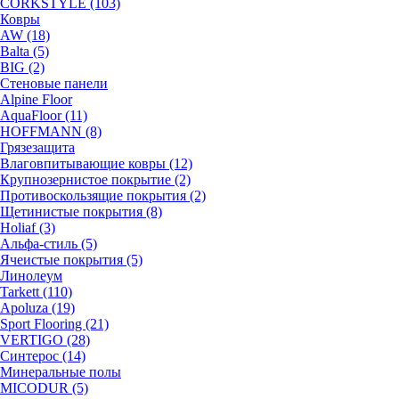
CORKSTYLE (103)
Ковры
AW (18)
Balta (5)
BIG (2)
Стеновые панели
Alpine Floor
AquaFloor (11)
HOFFMANN (8)
Грязезащита
Влаговпитывающие ковры (12)
Крупнозернистое покрытие (2)
Противоскользящие покрытия (2)
Щетинистые покрытия (8)
Holiaf (3)
Альфа-стиль (5)
Ячеистые покрытия (5)
Линолеум
Tarkett (110)
Apoluza (19)
Sport Flooring (21)
VERTIGO (28)
Синтерос (14)
Минеральные полы
MICODUR (5)