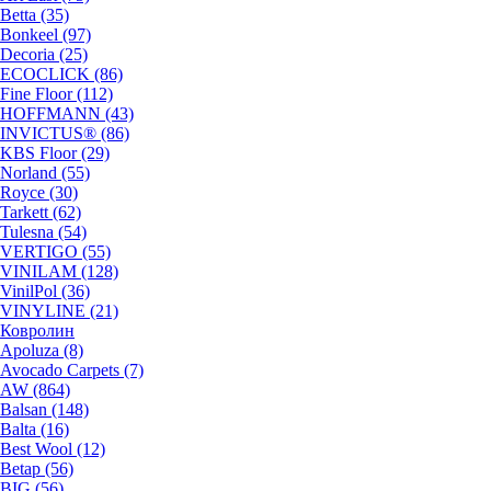
Betta (35)
Bonkeel (97)
Decoria (25)
ECOCLICK (86)
Fine Floor (112)
HOFFMANN (43)
INVICTUS® (86)
KBS Floor (29)
Norland (55)
Royce (30)
Tarkett (62)
Tulesna (54)
VERTIGO (55)
VINILAM (128)
VinilPol (36)
VINYLINE (21)
Ковролин
Apoluza (8)
Avocado Carpets (7)
AW (864)
Balsan (148)
Balta (16)
Best Wool (12)
Betap (56)
BIG (56)