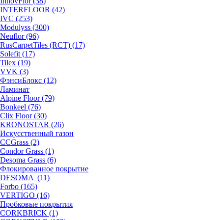
InnovFlor (38)
INTERFLOOR (42)
IVC (253)
Modulyss (300)
Neuflor (96)
RusCarpetTiles (RCT) (17)
Solefit (17)
Tilex (19)
VVK (3)
ФэнсиБлокс (12)
Ламинат
Alpine Floor (79)
Bonkeel (76)
Clix Floor (30)
KRONOSTAR (26)
Искусственный газон
CCGrass (2)
Condor Grass (1)
Desoma Grass (6)
Флокированное покрытие
DESOMA (11)
Forbo (165)
VERTIGO (16)
Пробковые покрытия
CORKBRICK (1)