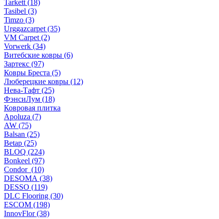
Tarkett (18)
Tasibel (3)
Timzo (3)
Urggazcarpet (35)
VM Carpet (2)
Vorwerk (34)
Витебские ковры (6)
Зартекс (97)
Ковры Бреста (5)
Люберецкие ковры (12)
Нева-Тафт (25)
ФэнсиЛум (18)
Ковровая плитка
Apoluza (7)
AW (75)
Balsan (25)
Betap (25)
BLOQ (224)
Bonkeel (97)
Condor (10)
DESOMA (38)
DESSO (119)
DLC Flooring (30)
ESCOM (198)
InnovFlor (38)