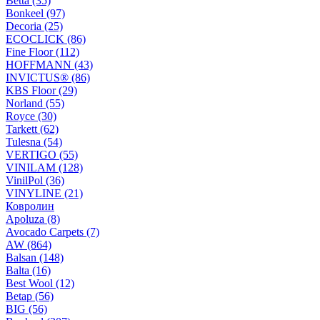
Betta (35)
Bonkeel (97)
Decoria (25)
ECOCLICK (86)
Fine Floor (112)
HOFFMANN (43)
INVICTUS® (86)
KBS Floor (29)
Norland (55)
Royce (30)
Tarkett (62)
Tulesna (54)
VERTIGO (55)
VINILAM (128)
VinilPol (36)
VINYLINE (21)
Ковролин
Apoluza (8)
Avocado Carpets (7)
AW (864)
Balsan (148)
Balta (16)
Best Wool (12)
Betap (56)
BIG (56)