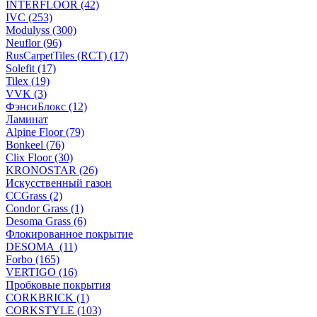
INTERFLOOR (42)
IVC (253)
Modulyss (300)
Neuflor (96)
RusCarpetTiles (RCT) (17)
Solefit (17)
Tilex (19)
VVK (3)
ФэнсиБлокс (12)
Ламинат
Alpine Floor (79)
Bonkeel (76)
Clix Floor (30)
KRONOSTAR (26)
Искусственный газон
CCGrass (2)
Condor Grass (1)
Desoma Grass (6)
Флокированное покрытие
DESOMA (11)
Forbo (165)
VERTIGO (16)
Пробковые покрытия
CORKBRICK (1)
CORKSTYLE (103)