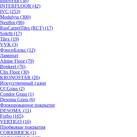
InnovFlor (38)
INTERFLOOR (42)
IVC (253)
Modulyss (300)
Neuflor (96)
RusCarpetTiles (RCT) (17)
Solefit (17)
Tilex (19)
VVK (3)
ФэнсиБлокс (12)
Ламинат
Alpine Floor (79)
Bonkeel (76)
Clix Floor (30)
KRONOSTAR (26)
Искусственный газон
CCGrass (2)
Condor Grass (1)
Desoma Grass (6)
Флокированное покрытие
DESOMA (11)
Forbo (165)
VERTIGO (16)
Пробковые покрытия
CORKBRICK (1)