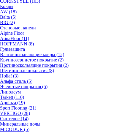
CORKSTYLE (103)
Ковры
AW (18)
Balta (5)
BIG (2)
Стеновые панели
Alpine Floor
AquaFloor (11)
HOFFMANN (8)
Грязезащита
Влаговпитывающие ковры (12)
Крупнозернистое покрытие (2)
Противоскользящие покрытия (2)
Щетинистые покрытия (8)
Holiaf (3)
Альфа-стиль (5)
Ячеистые покрытия (5)
Линолеум
Tarkett (110)
Apoluza (19)
Sport Flooring (21)
VERTIGO (28)
Синтерос (14)
Минеральные полы
MICODUR (5)