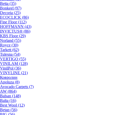
Betta (35)
Bonkeel (97)
Decoria (25)
ECOCLICK (86)
Fine Floor (112)
HOFFMANN (43)
INVICTUS® (86)
KBS Floor (29)
Norland (55)
Royce (30)
Tarkett (62)
Tulesna (54)
VERTIGO (55)
VINILAM (128)
VinilPol (36)
VINYLINE (21)
Ковролин
Apoluza (8)
Avocado Carpets (7)
AW (864)
Balsan (148)
Balta (16)
Best Wool (12)
Betap (56)
BIG (56)