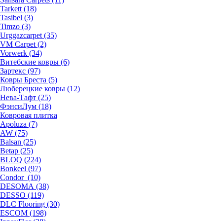
Tarkett (18)
Tasibel (3)
Timzo (3)
Urggazcarpet (35)
VM Carpet (2)
Vorwerk (34)
Витебские ковры (6)
Зартекс (97)
Ковры Бреста (5)
Люберецкие ковры (12)
Нева-Тафт (25)
ФэнсиЛум (18)
Ковровая плитка
Apoluza (7)
AW (75)
Balsan (25)
Betap (25)
BLOQ (224)
Bonkeel (97)
Condor (10)
DESOMA (38)
DESSO (119)
DLC Flooring (30)
ESCOM (198)