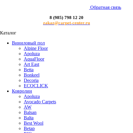
Обратная связь
8 (985) 798 12 20
zakaz@carpet-center.ru
Каталог
Виниловый пол
Alpine Floor
Apoluza
AquaFloor
Art East
Betta
Bonkeel
Decoria
ECOCLICK
Ковролин
Apoluza
Avocado Carpets
AW
Balsan
Balta
Best Wool
Betap