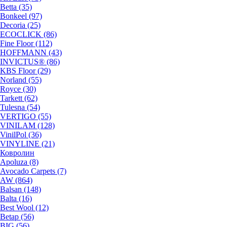
Betta (35)
Bonkeel (97)
Decoria (25)
ECOCLICK (86)
Fine Floor (112)
HOFFMANN (43)
INVICTUS® (86)
KBS Floor (29)
Norland (55)
Royce (30)
Tarkett (62)
Tulesna (54)
VERTIGO (55)
VINILAM (128)
VinilPol (36)
VINYLINE (21)
Ковролин
Apoluza (8)
Avocado Carpets (7)
AW (864)
Balsan (148)
Balta (16)
Best Wool (12)
Betap (56)
BIG (56)