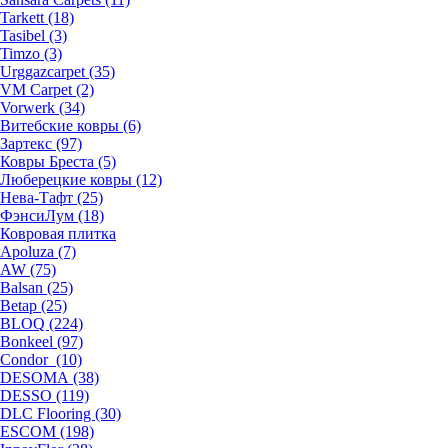
Tarkett (18)
Tasibel (3)
Timzo (3)
Urggazcarpet (35)
VM Carpet (2)
Vorwerk (34)
Витебские ковры (6)
Зартекс (97)
Ковры Бреста (5)
Люберецкие ковры (12)
Нева-Тафт (25)
ФэнсиЛум (18)
Ковровая плитка
Apoluza (7)
AW (75)
Balsan (25)
Betap (25)
BLOQ (224)
Bonkeel (97)
Condor (10)
DESOMA (38)
DESSO (119)
DLC Flooring (30)
ESCOM (198)