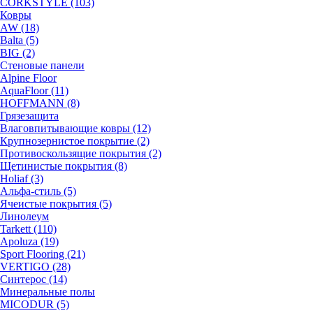
CORKSTYLE (103)
Ковры
AW (18)
Balta (5)
BIG (2)
Стеновые панели
Alpine Floor
AquaFloor (11)
HOFFMANN (8)
Грязезащита
Влаговпитывающие ковры (12)
Крупнозернистое покрытие (2)
Противоскользящие покрытия (2)
Щетинистые покрытия (8)
Holiaf (3)
Альфа-стиль (5)
Ячеистые покрытия (5)
Линолеум
Tarkett (110)
Apoluza (19)
Sport Flooring (21)
VERTIGO (28)
Синтерос (14)
Минеральные полы
MICODUR (5)