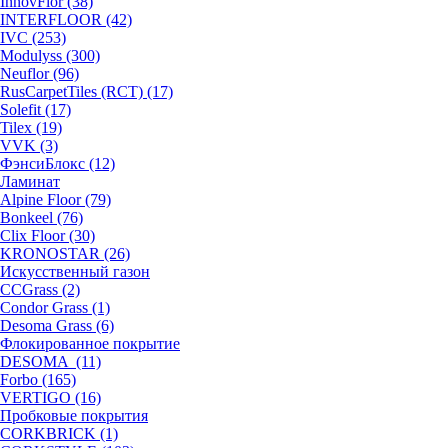
InnovFlor (38)
INTERFLOOR (42)
IVC (253)
Modulyss (300)
Neuflor (96)
RusCarpetTiles (RCT) (17)
Solefit (17)
Tilex (19)
VVK (3)
ФэнсиБлокс (12)
Ламинат
Alpine Floor (79)
Bonkeel (76)
Clix Floor (30)
KRONOSTAR (26)
Искусственный газон
CCGrass (2)
Condor Grass (1)
Desoma Grass (6)
Флокированное покрытие
DESOMA (11)
Forbo (165)
VERTIGO (16)
Пробковые покрытия
CORKBRICK (1)