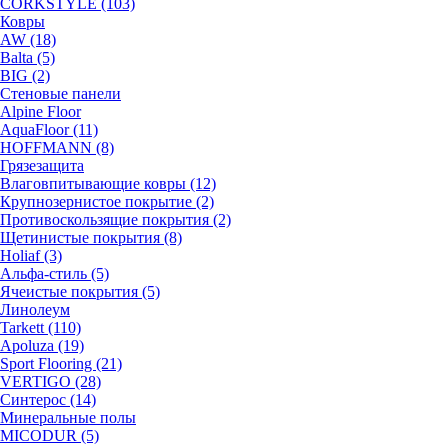
CORKSTYLE (103)
Ковры
AW (18)
Balta (5)
BIG (2)
Стеновые панели
Alpine Floor
AquaFloor (11)
HOFFMANN (8)
Грязезащита
Влаговпитывающие ковры (12)
Крупнозернистое покрытие (2)
Противоскользящие покрытия (2)
Щетинистые покрытия (8)
Holiaf (3)
Альфа-стиль (5)
Ячеистые покрытия (5)
Линолеум
Tarkett (110)
Apoluza (19)
Sport Flooring (21)
VERTIGO (28)
Синтерос (14)
Минеральные полы
MICODUR (5)