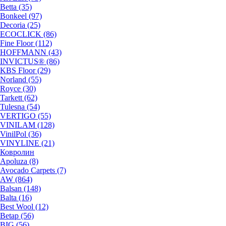
Betta (35)
Bonkeel (97)
Decoria (25)
ECOCLICK (86)
Fine Floor (112)
HOFFMANN (43)
INVICTUS® (86)
KBS Floor (29)
Norland (55)
Royce (30)
Tarkett (62)
Tulesna (54)
VERTIGO (55)
VINILAM (128)
VinilPol (36)
VINYLINE (21)
Ковролин
Apoluza (8)
Avocado Carpets (7)
AW (864)
Balsan (148)
Balta (16)
Best Wool (12)
Betap (56)
BIG (56)