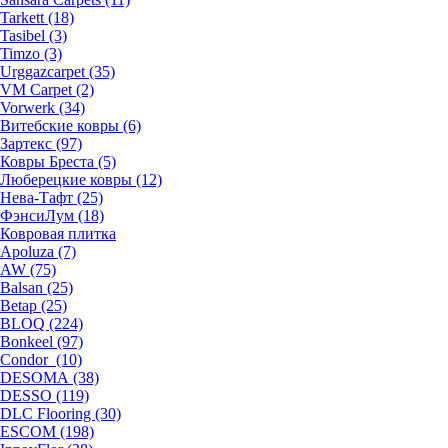
Tarkett (18)
Tasibel (3)
Timzo (3)
Urggazcarpet (35)
VM Carpet (2)
Vorwerk (34)
Витебские ковры (6)
Зартекс (97)
Ковры Бреста (5)
Люберецкие ковры (12)
Нева-Тафт (25)
ФэнсиЛум (18)
Ковровая плитка
Apoluza (7)
AW (75)
Balsan (25)
Betap (25)
BLOQ (224)
Bonkeel (97)
Condor (10)
DESOMA (38)
DESSO (119)
DLC Flooring (30)
ESCOM (198)