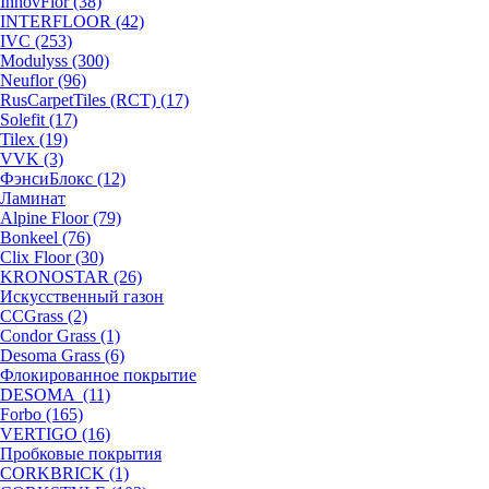
InnovFlor (38)
INTERFLOOR (42)
IVC (253)
Modulyss (300)
Neuflor (96)
RusCarpetTiles (RCT) (17)
Solefit (17)
Tilex (19)
VVK (3)
ФэнсиБлокс (12)
Ламинат
Alpine Floor (79)
Bonkeel (76)
Clix Floor (30)
KRONOSTAR (26)
Искусственный газон
CCGrass (2)
Condor Grass (1)
Desoma Grass (6)
Флокированное покрытие
DESOMA (11)
Forbo (165)
VERTIGO (16)
Пробковые покрытия
CORKBRICK (1)