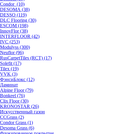
Condor (10)
DESOMA (38)
DESSO (119)
DLC Flooring (30)
ESCOM (198)
InnovFlor (38)
INTERFLOOR (42)
IVC (253)
Modulyss (300)
Neuflor (96)
RusCarpetTiles (RCT) (17)
Solefit (17)
Tilex (19)
VVK (3)
ФэнсиБлокс (12)
Ламинат
Alpine Floor (79)
Bonkeel (76)
Clix Floor (30)
KRONOSTAR (26)
Искусственный газон
CCGrass (2)
Condor Grass (1)
Desoma Grass (6)
Флокированное покрытие