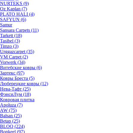
NURTEKS (9)
Oz Kaplan (7)
PLATO HALI (4)
SAFYUN (6)
Samur
Sansara Carpets (11)
Tarkett (18)
Tasibel (3)
Timzo (3)
Urggazcarpet (35)
VM Carpet (2)
Vorwerk (34)
Витебские ковры (6)
Зартекс (97)
Ковры Бреста (5)
Люберецкие ковры (12)
Нева-Тафт (25)
ФэнсиЛум (18)
Ковровая плитка
Apoluza (7)
AW (75)
Balsan (25)
Betap (25)
BLOQ (224)
Bonkeel (97)