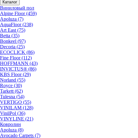
Каталог
Виниловый пол
Alpine Floor (459)
Apoluza (7)
AquaFloor (238)
Art East (75)
Betta (35)
Bonkeel (97)
Decoria (25)
ECOCLICK (86)
Fine Floor (112)
HOFFMANN (43)
INVICTUS® (86)
KBS Floor (29)
Norland (55)
Royce (30)
Tarkett (62)
Tulesna (54)
VERTIGO (55)
VINILAM (128)
VinilPol (36)
VINYLINE (21)
Ковролин
Apoluza (8)
Avocado Carpets (7)