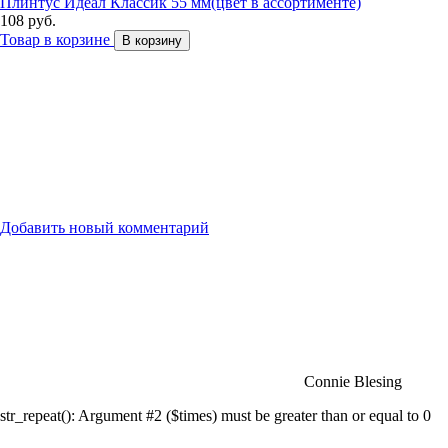
Плинтус Идеал Классик 55 мм(цвет в ассортименте)
108 руб.
Товар в корзине
В корзину
Добавить новый комментарий
Connie Blesing
str_repeat(): Argument #2 ($times) must be greater than or equal to 0