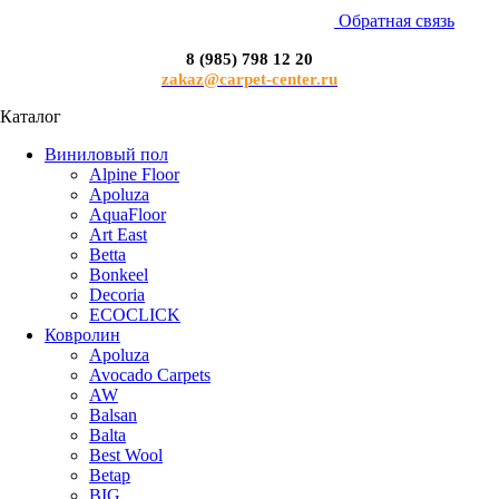
Обратная связь
8 (985) 798 12 20
zakaz@carpet-center.ru
Каталог
Виниловый пол
Alpine Floor
Apoluza
AquaFloor
Art East
Betta
Bonkeel
Decoria
ECOCLICK
Ковролин
Apoluza
Avocado Carpets
AW
Balsan
Balta
Best Wool
Betap
BIG