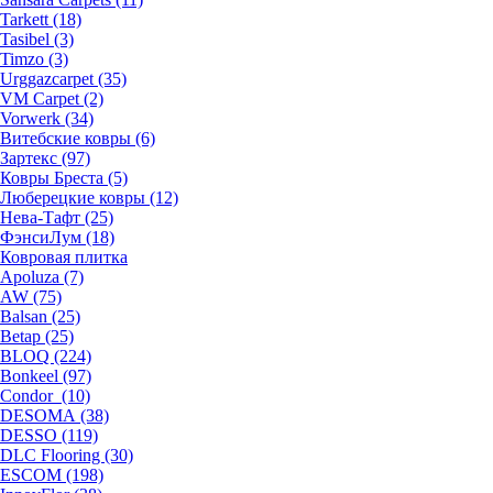
Tarkett (18)
Tasibel (3)
Timzo (3)
Urggazcarpet (35)
VM Carpet (2)
Vorwerk (34)
Витебские ковры (6)
Зартекс (97)
Ковры Бреста (5)
Люберецкие ковры (12)
Нева-Тафт (25)
ФэнсиЛум (18)
Ковровая плитка
Apoluza (7)
AW (75)
Balsan (25)
Betap (25)
BLOQ (224)
Bonkeel (97)
Condor (10)
DESOMA (38)
DESSO (119)
DLC Flooring (30)
ESCOM (198)