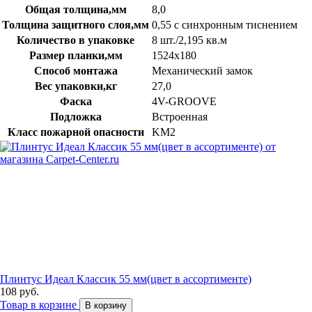
Общая толщина,мм
8,0
Толщина защитного слоя,мм
0,55 с синхронным тиснением
Количество в упаковке
8 шт./2,195 кв.м
Размер планки,мм
1524х180
Способ монтажа
Механический замок
Вес упаковки,кг
27,0
Фаска
4V-GROOVE
Подложка
Встроенная
Класс пожарной опасности
KM2
Плинтус Идеал Классик 55 мм(цвет в ассортименте)
108 руб.
Товар в корзине
В корзину