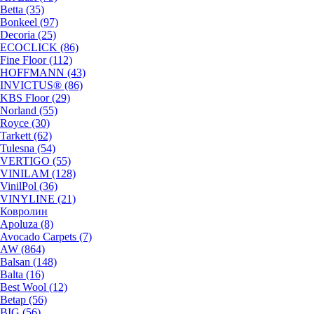
Betta (35)
Bonkeel (97)
Decoria (25)
ECOCLICK (86)
Fine Floor (112)
HOFFMANN (43)
INVICTUS® (86)
KBS Floor (29)
Norland (55)
Royce (30)
Tarkett (62)
Tulesna (54)
VERTIGO (55)
VINILAM (128)
VinilPol (36)
VINYLINE (21)
Ковролин
Apoluza (8)
Avocado Carpets (7)
AW (864)
Balsan (148)
Balta (16)
Best Wool (12)
Betap (56)
BIG (56)