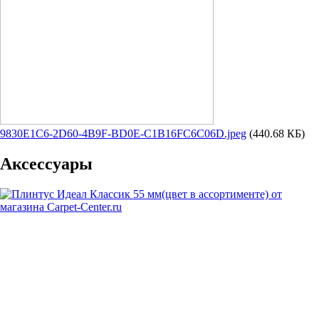
9830E1C6-2D60-4B9F-BD0E-C1B16FC6C06D.jpeg
(440.68 КБ)
Аксессуары