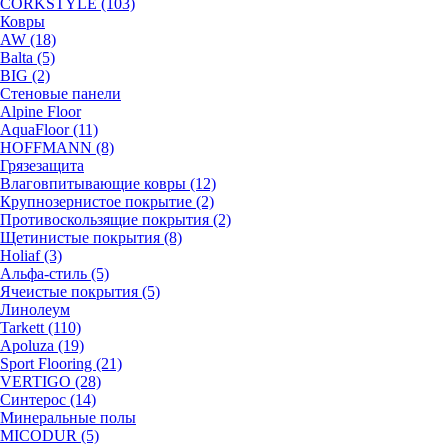
CORKSTYLE (103)
Ковры
AW (18)
Balta (5)
BIG (2)
Стеновые панели
Alpine Floor
AquaFloor (11)
HOFFMANN (8)
Грязезащита
Влаговпитывающие ковры (12)
Крупнозернистое покрытие (2)
Противоскользящие покрытия (2)
Щетинистые покрытия (8)
Holiaf (3)
Альфа-стиль (5)
Ячеистые покрытия (5)
Линолеум
Tarkett (110)
Apoluza (19)
Sport Flooring (21)
VERTIGO (28)
Синтерос (14)
Минеральные полы
MICODUR (5)