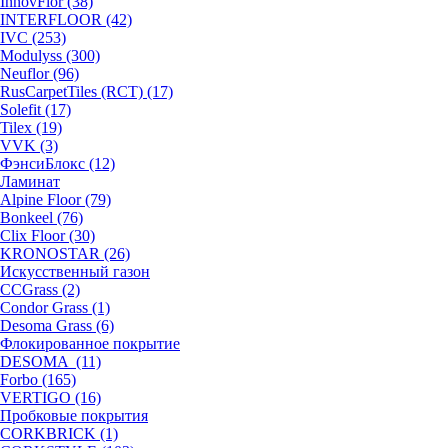
InnovFlor (38)
INTERFLOOR (42)
IVC (253)
Modulyss (300)
Neuflor (96)
RusCarpetTiles (RCT) (17)
Solefit (17)
Tilex (19)
VVK (3)
ФэнсиБлокс (12)
Ламинат
Alpine Floor (79)
Bonkeel (76)
Clix Floor (30)
KRONOSTAR (26)
Искусственный газон
CCGrass (2)
Condor Grass (1)
Desoma Grass (6)
Флокированное покрытие
DESOMA (11)
Forbo (165)
VERTIGO (16)
Пробковые покрытия
CORKBRICK (1)