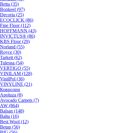
Betta (35)
Bonkeel (97)
Decoria (25)
ECOCLICK (86)
Fine Floor (112)
HOFFMANN (43)
INVICTUS® (86)
KBS Floor (29)
Norland (55)
Royce (30)
Tarkett (62)
Tulesna (54)
VERTIGO (55)
VINILAM (128)
VinilPol (36)
VINYLINE (21)
Ковролин
Apoluza (8)
Avocado Carpets (7)
AW (864)
Balsan (148)
Balta (16)
Best Wool (12)
Betap (56)
BIG (56)