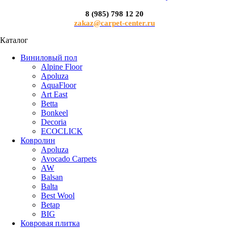
8 (985) 798 12 20
zakaz@carpet-center.ru
Каталог
Виниловый пол
Alpine Floor
Apoluza
AquaFloor
Art East
Betta
Bonkeel
Decoria
ECOCLICK
Ковролин
Apoluza
Avocado Carpets
AW
Balsan
Balta
Best Wool
Betap
BIG
Ковровая плитка