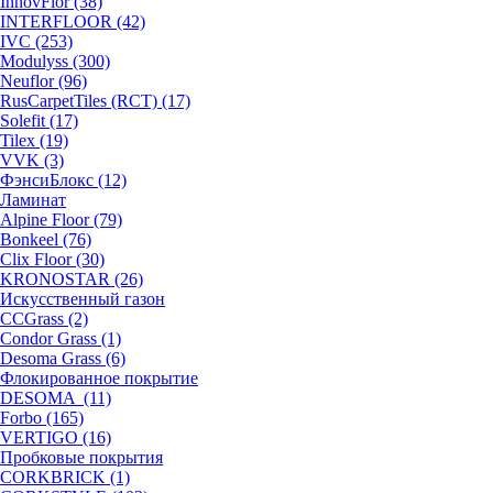
InnovFlor (38)
INTERFLOOR (42)
IVC (253)
Modulyss (300)
Neuflor (96)
RusCarpetTiles (RCT) (17)
Solefit (17)
Tilex (19)
VVK (3)
ФэнсиБлокс (12)
Ламинат
Alpine Floor (79)
Bonkeel (76)
Clix Floor (30)
KRONOSTAR (26)
Искусственный газон
CCGrass (2)
Condor Grass (1)
Desoma Grass (6)
Флокированное покрытие
DESOMA (11)
Forbo (165)
VERTIGO (16)
Пробковые покрытия
CORKBRICK (1)