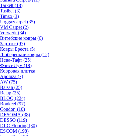
Tarkett (18)
Tasibel (3)
Timzo (3)
Urggazcarpet (35)
VM Carpet (2)
Vorwerk (34)
Витебские ковры (6)
Зартекс (97)
Ковры Бреста (5)
Люберецкие ковры (12)
Нева-Тафт (25)
ФэнсиЛум (18)
Ковровая плитка
Apoluza (7)
AW (75)
Balsan (25)
Betap (25)
BLOQ (224)
Bonkeel (97)
Condor (10)
DESOMA (38)
DESSO (119)
DLC Flooring (30)
ESCOM (198)