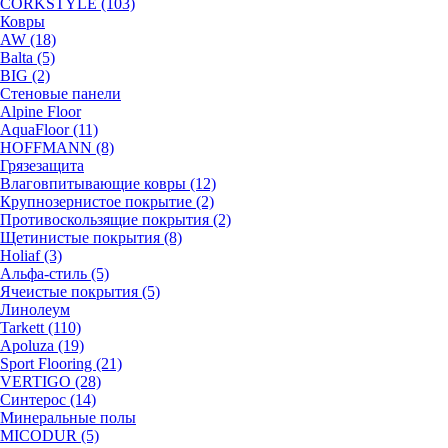
CORKSTYLE (103)
Ковры
AW (18)
Balta (5)
BIG (2)
Стеновые панели
Alpine Floor
AquaFloor (11)
HOFFMANN (8)
Грязезащита
Влаговпитывающие ковры (12)
Крупнозернистое покрытие (2)
Противоскользящие покрытия (2)
Щетинистые покрытия (8)
Holiaf (3)
Альфа-стиль (5)
Ячеистые покрытия (5)
Линолеум
Tarkett (110)
Apoluza (19)
Sport Flooring (21)
VERTIGO (28)
Синтерос (14)
Минеральные полы
MICODUR (5)