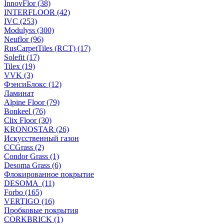
InnovFlor (38)
INTERFLOOR (42)
IVC (253)
Modulyss (300)
Neuflor (96)
RusCarpetTiles (RCT) (17)
Solefit (17)
Tilex (19)
VVK (3)
ФэнсиБлокс (12)
Ламинат
Alpine Floor (79)
Bonkeel (76)
Clix Floor (30)
KRONOSTAR (26)
Искусственный газон
CCGrass (2)
Condor Grass (1)
Desoma Grass (6)
Флокированное покрытие
DESOMA (11)
Forbo (165)
VERTIGO (16)
Пробковые покрытия
CORKBRICK (1)