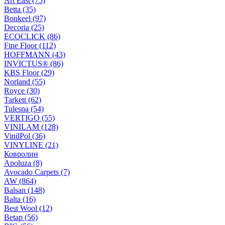
Art East (75)
Betta (35)
Bonkeel (97)
Decoria (25)
ECOCLICK (86)
Fine Floor (112)
HOFFMANN (43)
INVICTUS® (86)
KBS Floor (29)
Norland (55)
Royce (30)
Tarkett (62)
Tulesna (54)
VERTIGO (55)
VINILAM (128)
VinilPol (36)
VINYLINE (21)
Ковролин
Apoluza (8)
Avocado Carpets (7)
AW (864)
Balsan (148)
Balta (16)
Best Wool (12)
Betap (56)