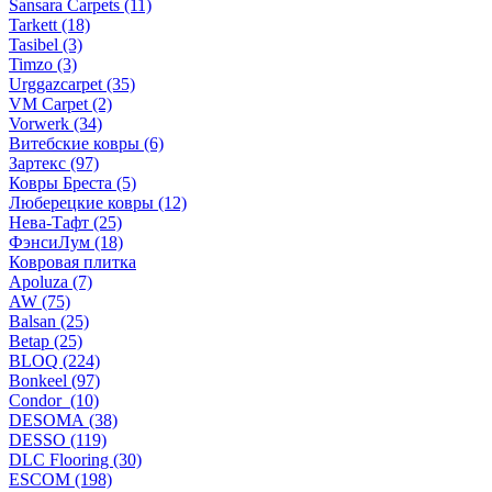
Sansara Carpets (11)
Tarkett (18)
Tasibel (3)
Timzo (3)
Urggazcarpet (35)
VM Carpet (2)
Vorwerk (34)
Витебские ковры (6)
Зартекс (97)
Ковры Бреста (5)
Люберецкие ковры (12)
Нева-Тафт (25)
ФэнсиЛум (18)
Ковровая плитка
Apoluza (7)
AW (75)
Balsan (25)
Betap (25)
BLOQ (224)
Bonkeel (97)
Condor (10)
DESOMA (38)
DESSO (119)
DLC Flooring (30)
ESCOM (198)