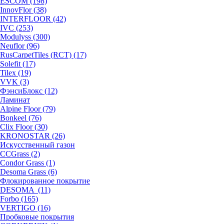
ESCOM (198)
InnovFlor (38)
INTERFLOOR (42)
IVC (253)
Modulyss (300)
Neuflor (96)
RusCarpetTiles (RCT) (17)
Solefit (17)
Tilex (19)
VVK (3)
ФэнсиБлокс (12)
Ламинат
Alpine Floor (79)
Bonkeel (76)
Clix Floor (30)
KRONOSTAR (26)
Искусственный газон
CCGrass (2)
Condor Grass (1)
Desoma Grass (6)
Флокированное покрытие
DESOMA (11)
Forbo (165)
VERTIGO (16)
Пробковые покрытия