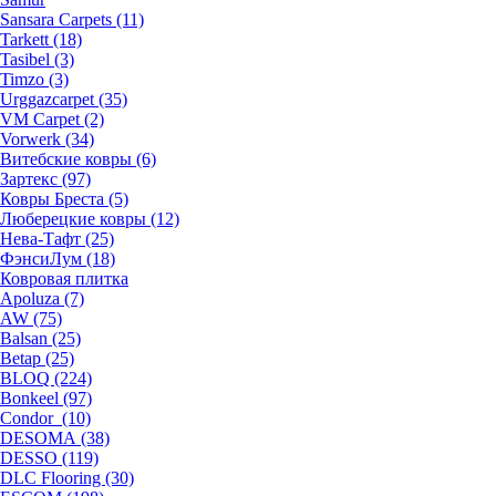
Sansara Carpets (11)
Tarkett (18)
Tasibel (3)
Timzo (3)
Urggazcarpet (35)
VM Carpet (2)
Vorwerk (34)
Витебские ковры (6)
Зартекс (97)
Ковры Бреста (5)
Люберецкие ковры (12)
Нева-Тафт (25)
ФэнсиЛум (18)
Ковровая плитка
Apoluza (7)
AW (75)
Balsan (25)
Betap (25)
BLOQ (224)
Bonkeel (97)
Condor (10)
DESOMA (38)
DESSO (119)
DLC Flooring (30)