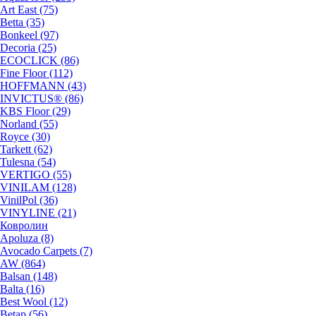
Art East (75)
Betta (35)
Bonkeel (97)
Decoria (25)
ECOCLICK (86)
Fine Floor (112)
HOFFMANN (43)
INVICTUS® (86)
KBS Floor (29)
Norland (55)
Royce (30)
Tarkett (62)
Tulesna (54)
VERTIGO (55)
VINILAM (128)
VinilPol (36)
VINYLINE (21)
Ковролин
Apoluza (8)
Avocado Carpets (7)
AW (864)
Balsan (148)
Balta (16)
Best Wool (12)
Betap (56)