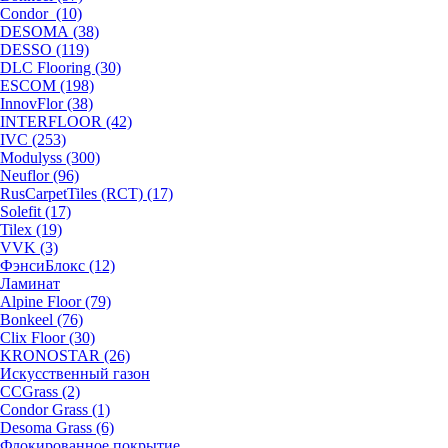
Condor (10)
DESOMA (38)
DESSO (119)
DLC Flooring (30)
ESCOM (198)
InnovFlor (38)
INTERFLOOR (42)
IVC (253)
Modulyss (300)
Neuflor (96)
RusCarpetTiles (RCT) (17)
Solefit (17)
Tilex (19)
VVK (3)
ФэнсиБлокс (12)
Ламинат
Alpine Floor (79)
Bonkeel (76)
Clix Floor (30)
KRONOSTAR (26)
Искусственный газон
CCGrass (2)
Condor Grass (1)
Desoma Grass (6)
Флокированное покрытие