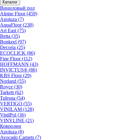
Каталог
Виниловый пол
Alpine Floor (459)
Apoluza (7)
AquaFloor (238)
Art East (75)
Betta (35)
Bonkeel (97)
Decoria (25)
ECOCLICK (86)
Fine Floor (112)
HOFFMANN (43)
INVICTUS® (86)
KBS Floor (29)
Norland (55)
Royce (30)
Tarkett (62)
Tulesna (54)
VERTIGO (55)
VINILAM (128)
VinilPol (36)
VINYLINE (21)
Ковролин
Apoluza (8)
Avocado Carpets (7)