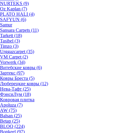
NURTEKS (9)
Oz Kaplan (7)
PLATO HALI (4)
SAFYUN (6)
Samur
Sansara Carpets (11)
Tarkett (18)
Tasibel (3)
Timzo (3)
Urggazcarpet (35)
VM Carpet (2)
Vorwerk (34)
Витебские ковры (6)
Зартекс (97)
Ковры Бреста (5)
Люберецкие ковры (12)
Нева-Тафт (25)
ФэнсиЛум (18)
Ковровая плитка
Apoluza (7)
AW (75)
Balsan (25)
Betap (25)
BLOQ (224)
Bonkeel (97)