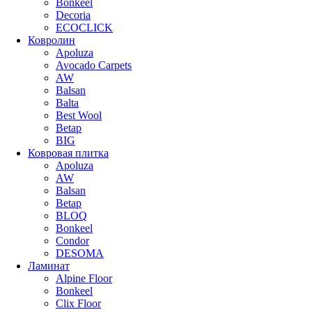
Bonkeel
Decoria
ECOCLICK
Ковролин
Apoluza
Avocado Carpets
AW
Balsan
Balta
Best Wool
Betap
BIG
Ковровая плитка
Apoluza
AW
Balsan
Betap
BLOQ
Bonkeel
Condor
DESOMA
Ламинат
Alpine Floor
Bonkeel
Clix Floor