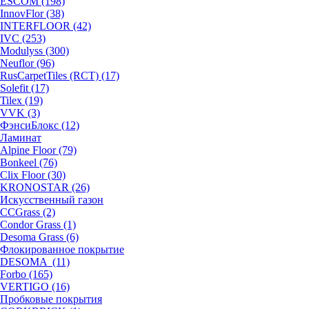
ESCOM (198)
InnovFlor (38)
INTERFLOOR (42)
IVC (253)
Modulyss (300)
Neuflor (96)
RusCarpetTiles (RCT) (17)
Solefit (17)
Tilex (19)
VVK (3)
ФэнсиБлокс (12)
Ламинат
Alpine Floor (79)
Bonkeel (76)
Clix Floor (30)
KRONOSTAR (26)
Искусственный газон
CCGrass (2)
Condor Grass (1)
Desoma Grass (6)
Флокированное покрытие
DESOMA (11)
Forbo (165)
VERTIGO (16)
Пробковые покрытия