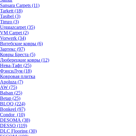
Sansara Carpets (11)
Tarkett (18)
Tasibel (3)
Timzo (3)
Urggazcarpet (35)
VM Carpet (2)
Vorwerk (34)
Витебские ковры (6)
Зартекс (97)
Ковры Бреста (5)
Люберецкие ковры (12)
Нева-Тафт (25)
ФэнсиЛум (18)
Ковровая плитка
Apoluza (7)
AW (75)
Balsan (25)
Betap (25)
BLOQ (224)
Bonkeel (97)
Condor (10)
DESOMA (38)
DESSO (119)
DLC Flooring (30)