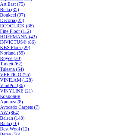
Art East (75)
Betta (35)
Bonkeel (97)
Decoria (25)
ECOCLICK (86)
Fine Floor (112)
HOFFMANN (43)
INVICTUS® (86)
KBS Floor (29)
Norland (55)
Royce (30)
Tarkett (62)
Tulesna (54)
VERTIGO (55)
VINILAM (128)
VinilPol (36)
VINYLINE (21)
Ковролин
Apoluza (8)
Avocado Carpets (7)
AW (864)
Balsan (148)
Balta (16)
Best Wool (12)
Betap (56)