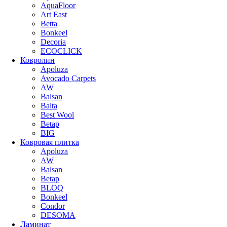
AquaFloor
Art East
Betta
Bonkeel
Decoria
ECOCLICK
Ковролин
Apoluza
Avocado Carpets
AW
Balsan
Balta
Best Wool
Betap
BIG
Ковровая плитка
Apoluza
AW
Balsan
Betap
BLOQ
Bonkeel
Condor
DESOMA
Ламинат