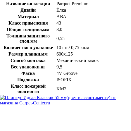
Название коллекции
Parquet Premium
Дизайн
Ёлка
Материал
АВА
Класс применения
43
Общая толщина,мм
8,0
Толщина защитного
0,55
слоя,мм
Количество в упаковке
10 шт./ 0,75 кв.м
Размер планки,мм
600x125
Способ монтажа
Механический замок
Вес упаковки,кг
9,5
Фаска
4V-Groove
Подложка
ISOFIX
Класс пожарной
KM2
опасности