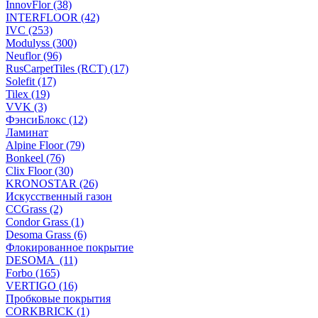
InnovFlor (38)
INTERFLOOR (42)
IVC (253)
Modulyss (300)
Neuflor (96)
RusCarpetTiles (RCT) (17)
Solefit (17)
Tilex (19)
VVK (3)
ФэнсиБлокс (12)
Ламинат
Alpine Floor (79)
Bonkeel (76)
Clix Floor (30)
KRONOSTAR (26)
Искусственный газон
CCGrass (2)
Condor Grass (1)
Desoma Grass (6)
Флокированное покрытие
DESOMA (11)
Forbo (165)
VERTIGO (16)
Пробковые покрытия
CORKBRICK (1)