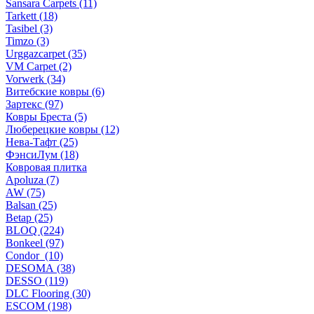
Sansara Carpets (11)
Tarkett (18)
Tasibel (3)
Timzo (3)
Urggazcarpet (35)
VM Carpet (2)
Vorwerk (34)
Витебские ковры (6)
Зартекс (97)
Ковры Бреста (5)
Люберецкие ковры (12)
Нева-Тафт (25)
ФэнсиЛум (18)
Ковровая плитка
Apoluza (7)
AW (75)
Balsan (25)
Betap (25)
BLOQ (224)
Bonkeel (97)
Condor (10)
DESOMA (38)
DESSO (119)
DLC Flooring (30)
ESCOM (198)