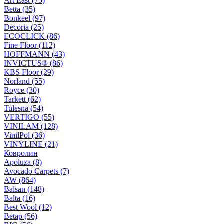
Art East (75)
Betta (35)
Bonkeel (97)
Decoria (25)
ECOCLICK (86)
Fine Floor (112)
HOFFMANN (43)
INVICTUS® (86)
KBS Floor (29)
Norland (55)
Royce (30)
Tarkett (62)
Tulesna (54)
VERTIGO (55)
VINILAM (128)
VinilPol (36)
VINYLINE (21)
Ковролин
Apoluza (8)
Avocado Carpets (7)
AW (864)
Balsan (148)
Balta (16)
Best Wool (12)
Betap (56)